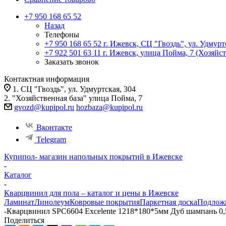
+7 950 168 65 52
Назад
Телефоны
+7 950 168 65 52
г. Ижевск, СЦ "Гвоздь", ул. Удмурт
+7 922 501 63 11
г. Ижевск, улица Пойма, 7 (Хозяйст
Заказать звонок
Контактная информация
1. СЦ "Гвоздь", ул. Удмуртская, 304
2. "Хозяйственная база" улица Пойма, 7
gvozd@kupipol.ru
hozbaza@kupipol.ru
Вконтакте
Telegram
Купипол- магазин напольных покрытий в Ижевске
-
Каталог
-
Кварцвинил для пола – каталог и цены в Ижевске
Ламинат
Линолеум
Ковровые покрытия
Паркетная доска
Подлож
-
Кварцвинил SPC6604 Excelente 1218*180*5мм Дуб шампань 0,
Поделиться