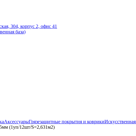
ская, 304, корпус 2, офис 41
венная база)
ка
Аксессуары
Грязезащитные покрытия и коврики
Искусственная
5мм (1уп/12шт/S=2,631м2)