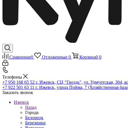
Сравнение
0
Отложенные
0
Корзина
0
0
Телефоны
+7 950 168 65 52
г. Ижевск, СЦ "Гвоздь", ул. Удмуртская, 304, к
+7 922 501 63 11
г. Ижевск, улица Пойма, 7 (Хозяйственная база
Заказать звонок
Ижевск
Назад
Города
Белорецк
Березники
Воткинск