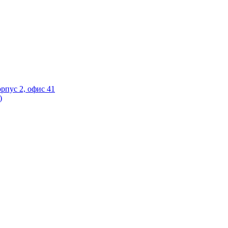
орпус 2, офис 41
)