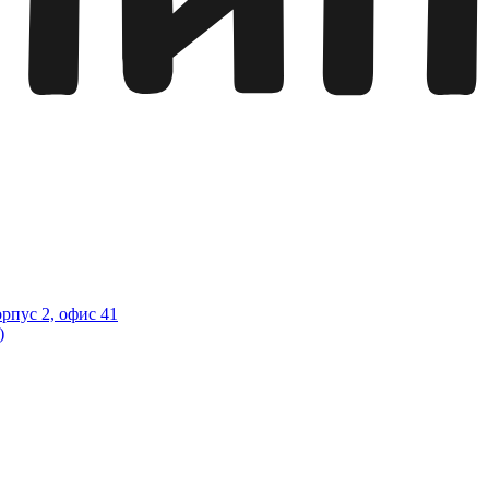
орпус 2, офис 41
)