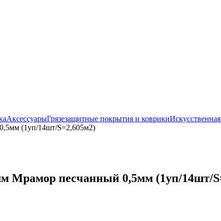
ка
Аксессуары
Грязезащитные покрытия и коврики
Искусственная
,5мм (1уп/14шт/S=2,605м2)
м Мрамор песчанный 0,5мм (1уп/14шт/S