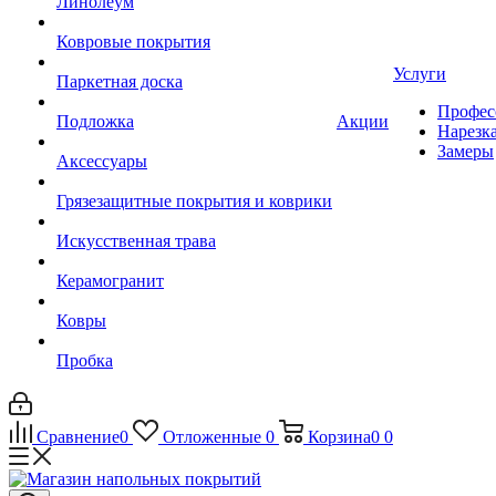
Линолеум
Ковровые покрытия
Услуги
Паркетная доска
Профес
Подложка
Акции
Нарезк
Замеры
Аксессуары
Грязезащитные покрытия и коврики
Искусственная трава
Керамогранит
Ковры
Пробка
Сравнение
0
Отложенные
0
Корзина
0
0