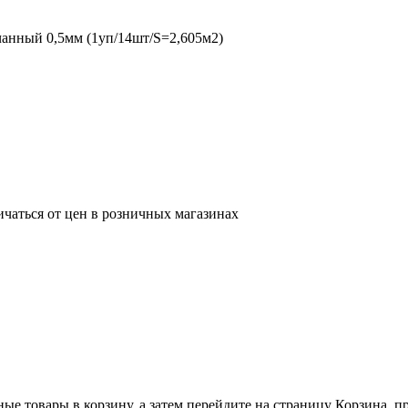
анный 0,5мм (1уп/14шт/S=2,605м2)
ичаться от цен в розничных магазинах
ные товары в корзину, а затем перейдите на страницу Корзина, 