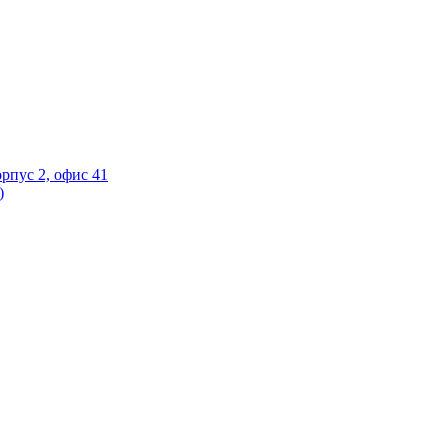
орпус 2, офис 41
)