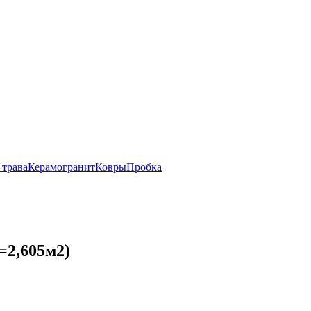
 трава
Керамогранит
Ковры
Пробка
=2,605м2)