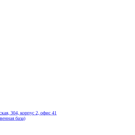
ская, 304, корпус 2, офис 41
венная база)