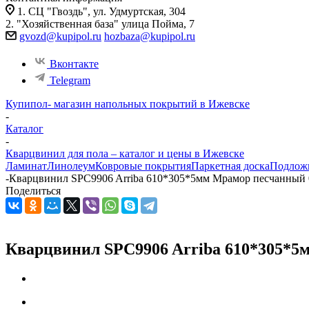
1. СЦ "Гвоздь", ул. Удмуртская, 304
2. "Хозяйственная база" улица Пойма, 7
gvozd@kupipol.ru
hozbaza@kupipol.ru
Вконтакте
Telegram
Купипол- магазин напольных покрытий в Ижевске
-
Каталог
-
Кварцвинил для пола – каталог и цены в Ижевске
Ламинат
Линолеум
Ковровые покрытия
Паркетная доска
Подлож
-
Кварцвинил SPC9906 Arriba 610*305*5мм Мрамор песчанный 0
Поделиться
Кварцвинил SPC9906 Arriba 610*305*5м