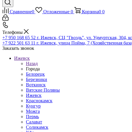
Сравнение
0
Отложенные
0
Корзина
0
0
Телефоны
+7 950 168 65 52
г. Ижевск, СЦ "Гвоздь", ул. Удмуртская, 304, к
+7 922 501 63 11
г. Ижевск, улица Пойма, 7 (Хозяйственная база
Заказать звонок
Ижевск
Назад
Города
Белорецк
Березники
Воткинск
Вятские Поляны
Ижевск
Краснокамск
Кунгур
Можга
Пермь
Салават
Соликамск