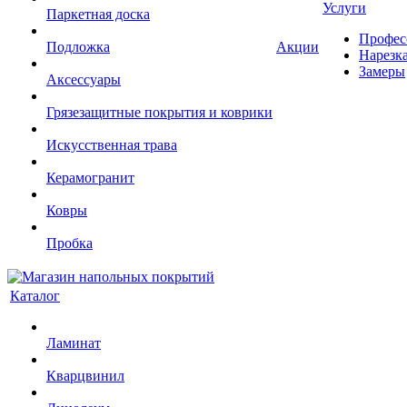
Услуги
Паркетная доска
Профес
Подложка
Акции
Нарезк
Замеры
Аксессуары
Грязезащитные покрытия и коврики
Искусственная трава
Керамогранит
Ковры
Пробка
Каталог
Ламинат
Кварцвинил