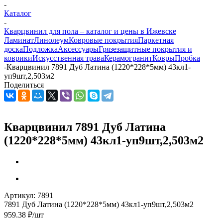
-
Каталог
-
Кварцвинил для пола – каталог и цены в Ижевске
Ламинат
Линолеум
Ковровые покрытия
Паркетная
доска
Подложка
Аксессуары
Грязезащитные покрытия и
коврики
Искусственная трава
Керамогранит
Ковры
Пробка
-
Кварцвинил 7891 Дуб Латина (1220*228*5мм) 43кл1-
уп9шт,2,503м2
Поделиться
Кварцвинил 7891 Дуб Латина
(1220*228*5мм) 43кл1-уп9шт,2,503м2
Артикул:
7891
7891 Дуб Латина (1220*228*5мм) 43кл1-уп9шт,2,503м2
959.38
₽
/шт