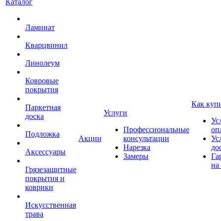
Каталог
Ламинат
Кварцвинил
Линолеум
Ковровые
покрытия
Как куп
Паркетная
Услуги
доска
Ус
Профессиональные
оп
Подложка
Акции
консультации
Ус
Нарезка
до
Аксессуары
Замеры
Га
на
Грязезащитные
покрытия и
коврики
Искусственная
трава