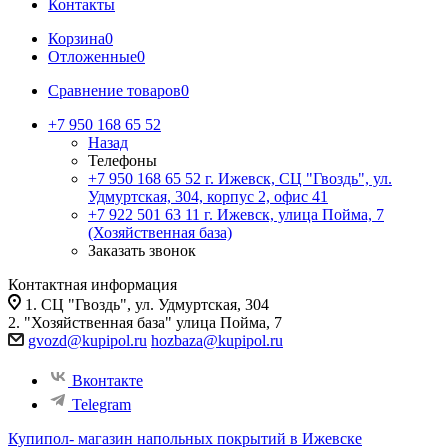
Контакты
Корзина
0
Отложенные
0
Сравнение товаров
0
+7 950 168 65 52
Назад
Телефоны
+7 950 168 65 52
г. Ижевск, СЦ "Гвоздь", ул.
Удмуртская, 304, корпус 2, офис 41
+7 922 501 63 11
г. Ижевск, улица Пойма, 7
(Хозяйственная база)
Заказать звонок
Контактная информация
1. СЦ "Гвоздь", ул. Удмуртская, 304
2. "Хозяйственная база" улица Пойма, 7
gvozd@kupipol.ru
hozbaza@kupipol.ru
Вконтакте
Telegram
Купипол- магазин напольных покрытий в Ижевске