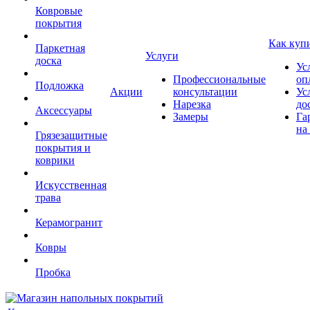
Ковровые
покрытия
Как куп
Паркетная
Услуги
доска
Ус
Профессиональные
оп
Подложка
Акции
консультации
Ус
Нарезка
до
Аксессуары
Замеры
Га
на
Грязезащитные
покрытия и
коврики
Искусственная
трава
Керамогранит
Ковры
Пробка