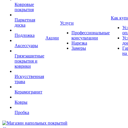
Ковровые
покрытия
Как куп
Паркетная
Услуги
доска
Ус
Профессиональные
оп
Подложка
Акции
консультации
Ус
Нарезка
до
Аксессуары
Замеры
Га
на
Грязезащитные
покрытия и
коврики
Искусственная
трава
Керамогранит
Ковры
Пробка