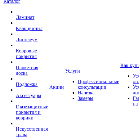
Каталог
Ламинат
Кварцвинил
Линолеум
Ковровые
покрытия
Как куп
Паркетная
Услуги
доска
Ус
Профессиональные
оп
Подложка
Акции
консультации
Ус
Нарезка
до
Аксессуары
Замеры
Га
на
Грязезащитные
покрытия и
коврики
Искусственная
трава