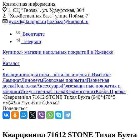
Контактная информация
1. СЦ "Гвоздь", ул. Удмуртская, 304
2. "Хозяйственная база" улица Пойма, 7
gvozd@kupipol.ru
hozbaza@kupipol.ru
Вконтакте
Telegram
Купипол- магазин напольных покрытий в Ижевске
-
Каталог
-
Кварцвинил для пола – каталог и цены в Ижевске
Ламинат
Линолеум
Ковровые покрытия
Паркетная
доска
Подложка
Аксессуары
Грязезащитные покрытия и
коврики
Искусственная трава
Керамогранит
Ковры
Пробка
-
Кварцвинил 71612 STONE Тихая Бухта (940*470*5
мм)43кл./1уп-6 шт/2,65 м2
Поделиться
Кварцвинил 71612 STONE Тихая Бухта