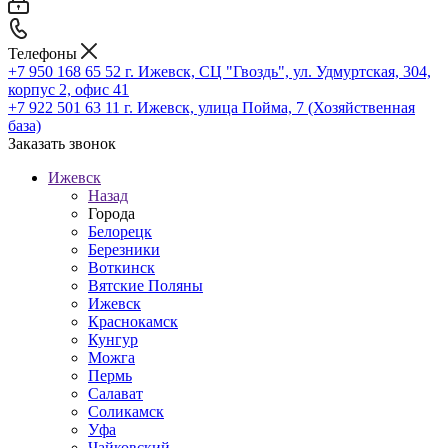
Телефоны
+7 950 168 65 52
г. Ижевск, СЦ "Гвоздь", ул. Удмуртская, 304,
корпус 2, офис 41
+7 922 501 63 11
г. Ижевск, улица Пойма, 7 (Хозяйственная
база)
Заказать звонок
Ижевск
Назад
Города
Белорецк
Березники
Воткинск
Вятские Поляны
Ижевск
Краснокамск
Кунгур
Можга
Пермь
Салават
Соликамск
Уфа
Чайковский