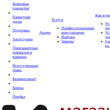
Ковровые
покрытия
Как куп
Паркетная
Услуги
доска
Ус
Профессиональные
оп
Подложка
Акции
консультации
Ус
Нарезка
до
Аксессуары
Замеры
Га
на
Грязезащитные
покрытия и
коврики
Искусственная
трава
Керамогранит
Ковры
Пробка