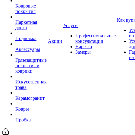
Ковровые
покрытия
Как куп
Паркетная
Услуги
доска
Ус
Профессиональные
оп
Подложка
Акции
консультации
Ус
Нарезка
до
Аксессуары
Замеры
Га
на
Грязезащитные
покрытия и
коврики
Искусственная
трава
Керамогранит
Ковры
Пробка