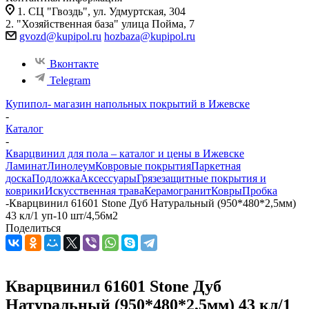
1. СЦ "Гвоздь", ул. Удмуртская, 304
2. "Хозяйственная база" улица Пойма, 7
gvozd@kupipol.ru
hozbaza@kupipol.ru
Вконтакте
Telegram
Купипол- магазин напольных покрытий в Ижевске
-
Каталог
-
Кварцвинил для пола – каталог и цены в Ижевске
Ламинат
Линолеум
Ковровые покрытия
Паркетная
доска
Подложка
Аксессуары
Грязезащитные покрытия и
коврики
Искусственная трава
Керамогранит
Ковры
Пробка
-
Кварцвинил 61601 Stone Дуб Натуральный (950*480*2,5мм)
43 кл/1 уп-10 шт/4,56м2
Поделиться
Кварцвинил 61601 Stone Дуб
Натуральный (950*480*2,5мм) 43 кл/1