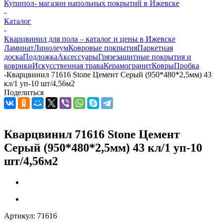
Купипол- магазин напольных покрытий в Ижевске
-
Каталог
-
Кварцвинил для пола – каталог и цены в Ижевске
Ламинат
Линолеум
Ковровые покрытия
Паркетная
доска
Подложка
Аксессуары
Грязезащитные покрытия и
коврики
Искусственная трава
Керамогранит
Ковры
Пробка
-
Кварцвинил 71616 Stone Цемент Серый (950*480*2,5мм) 43
кл/1 уп-10 шт/4,56м2
Поделиться
Кварцвинил 71616 Stone Цемент
Серый (950*480*2,5мм) 43 кл/1 уп-10
шт/4,56м2
Артикул:
71616