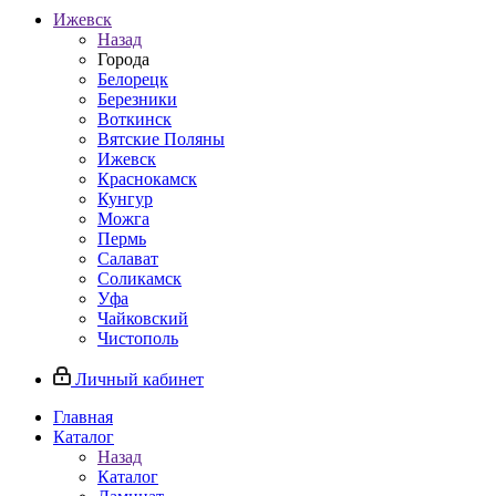
Ижевск
Назад
Города
Белорецк
Березники
Воткинск
Вятские Поляны
Ижевск
Краснокамск
Кунгур
Можга
Пермь
Салават
Соликамск
Уфа
Чайковский
Чистополь
Личный кабинет
Главная
Каталог
Назад
Каталог