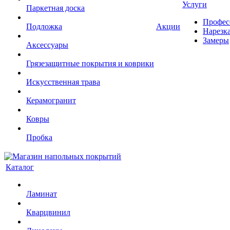
Услуги
Паркетная доска
Профес
Подложка
Акции
Нарезк
Замеры
Аксессуары
Грязезащитные покрытия и коврики
Искусственная трава
Керамогранит
Ковры
Пробка
Каталог
Ламинат
Кварцвинил