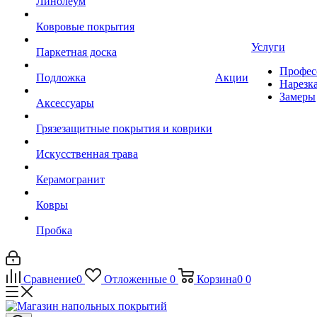
Линолеум
Ковровые покрытия
Услуги
Паркетная доска
Профес
Подложка
Акции
Нарезк
Замеры
Аксессуары
Грязезащитные покрытия и коврики
Искусственная трава
Керамогранит
Ковры
Пробка
Сравнение
0
Отложенные
0
Корзина
0
0