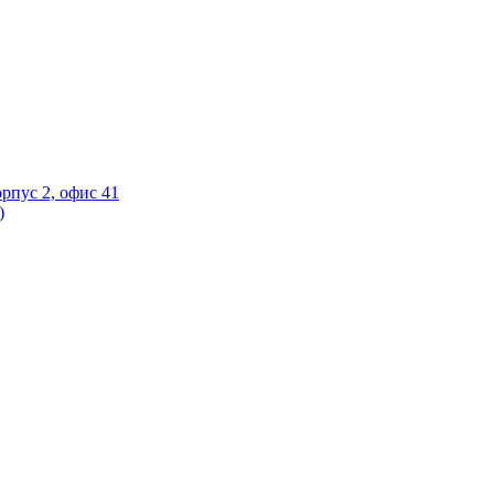
орпус 2, офис 41
)