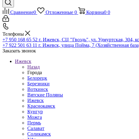
Сравнение
0
Отложенные
0
Корзина
0
0
Телефоны
+7 950 168 65 52
г. Ижевск, СЦ "Гвоздь", ул. Удмуртская, 304, к
+7 922 501 63 11
г. Ижевск, улица Пойма, 7 (Хозяйственная база
Заказать звонок
Ижевск
Назад
Города
Белорецк
Березники
Воткинск
Вятские Поляны
Ижевск
Краснокамск
Кунгур
Можга
Пермь
Салават
Соликамск