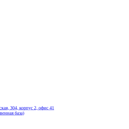
ская, 304, корпус 2, офис 41
венная база)