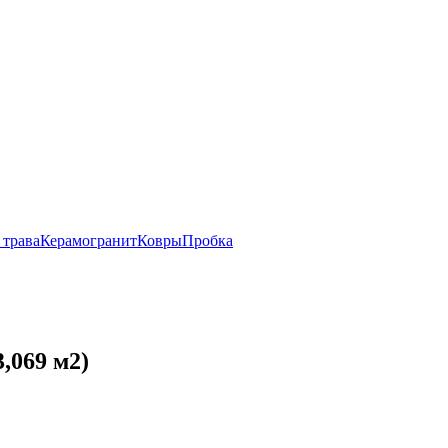
 трава
Керамогранит
Ковры
Пробка
,069 м2)