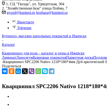
1. СЦ "Гвоздь", ул. Удмуртская, 304
2. "Хозяйственная база" улица Пойма, 7
gvozd@kupipol.ru
hozbaza@kupipol.ru
Вконтакте
Telegram
Купипол- магазин напольных покрытий в Ижевске
-
Каталог
-
Кварцвинил для пола – каталог и цены в Ижевске
Ламинат
Линолеум
Ковровые покрытия
Паркетная доска
Подлож
-
Кварцвинил SPC2206 Nativo 1218*180*4мм Дуб арктический 0
Поделиться
Кварцвинил SPC2206 Nativo 1218*180*4