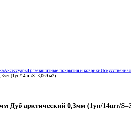
ка
Аксессуары
Грязезащитные покрытия и коврики
Искусственная
,3мм (1уп/14шт/S=3,069 м2)
мм Дуб арктический 0,3мм (1уп/14шт/S=3