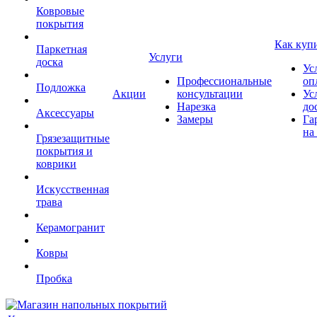
Ковровые
покрытия
Как куп
Паркетная
Услуги
доска
Ус
Профессиональные
оп
Подложка
Акции
консультации
Ус
Нарезка
до
Аксессуары
Замеры
Га
на
Грязезащитные
покрытия и
коврики
Искусственная
трава
Керамогранит
Ковры
Пробка