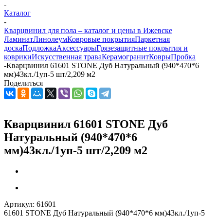
-
Каталог
-
Кварцвинил для пола – каталог и цены в Ижевске
Ламинат
Линолеум
Ковровые покрытия
Паркетная
доска
Подложка
Аксессуары
Грязезащитные покрытия и
коврики
Искусственная трава
Керамогранит
Ковры
Пробка
-
Кварцвинил 61601 STONE Дуб Натуральный (940*470*6
мм)43кл./1уп-5 шт/2,209 м2
Поделиться
Кварцвинил 61601 STONE Дуб
Натуральный (940*470*6
мм)43кл./1уп-5 шт/2,209 м2
Артикул:
61601
61601 STONE Дуб Натуральный (940*470*6 мм)43кл./1уп-5