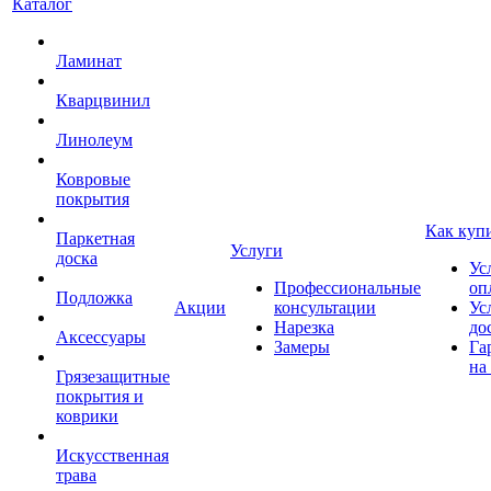
Каталог
Ламинат
Кварцвинил
Линолеум
Ковровые
покрытия
Как куп
Паркетная
Услуги
доска
Ус
Профессиональные
оп
Подложка
Акции
консультации
Ус
Нарезка
до
Аксессуары
Замеры
Га
на
Грязезащитные
покрытия и
коврики
Искусственная
трава