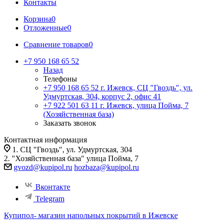
Контакты
Корзина
0
Отложенные
0
Сравнение товаров
0
+7 950 168 65 52
Назад
Телефоны
+7 950 168 65 52
г. Ижевск, СЦ "Гвоздь", ул.
Удмуртская, 304, корпус 2, офис 41
+7 922 501 63 11
г. Ижевск, улица Пойма, 7
(Хозяйственная база)
Заказать звонок
Контактная информация
1. СЦ "Гвоздь", ул. Удмуртская, 304
2. "Хозяйственная база" улица Пойма, 7
gvozd@kupipol.ru
hozbaza@kupipol.ru
Вконтакте
Telegram
Купипол- магазин напольных покрытий в Ижевске