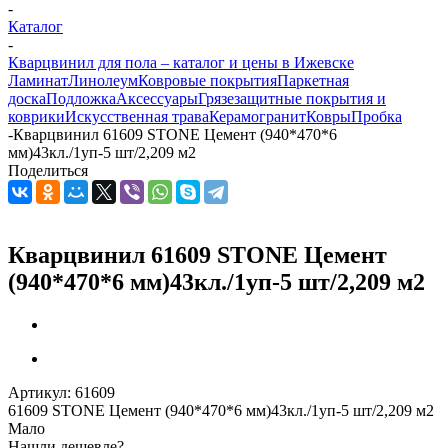
-
Каталог
-
Кварцвинил для пола – каталог и цены в Ижевске
Ламинат
Линолеум
Ковровые покрытия
Паркетная
доска
Подложка
Аксессуары
Грязезащитные покрытия и
коврики
Искусственная трава
Керамогранит
Ковры
Пробка
-
Кварцвинил 61609 STONE Цемент (940*470*6
мм)43кл./1уп-5 шт/2,209 м2
Поделиться
Кварцвинил 61609 STONE Цемент
(940*470*6 мм)43кл./1уп-5 шт/2,209 м2
Артикул:
61609
61609 STONE Цемент (940*470*6 мм)43кл./1уп-5 шт/2,209 м2
Мало
Нашли дешевле?