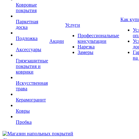
Ковровые
покрытия
Как куп
Паркетная
Услуги
доска
Ус
Профессиональные
оп
Подложка
Акции
консультации
Ус
Нарезка
до
Аксессуары
Замеры
Га
на
Грязезащитные
покрытия и
коврики
Искусственная
трава
Керамогранит
Ковры
Пробка