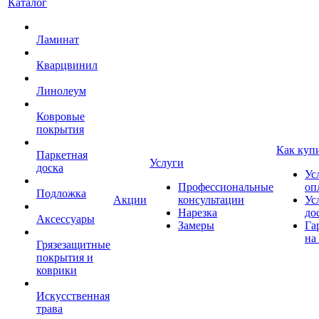
Каталог
Ламинат
Кварцвинил
Линолеум
Ковровые
покрытия
Как куп
Паркетная
Услуги
доска
Ус
Профессиональные
оп
Подложка
Акции
консультации
Ус
Нарезка
до
Аксессуары
Замеры
Га
на
Грязезащитные
покрытия и
коврики
Искусственная
трава