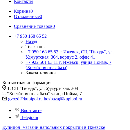
Контакты
Корзина
0
Отложенные
0
Сравнение товаров
0
+7 950 168 65 52
Назад
Телефоны
+7 950 168 65 52
г. Ижевск, СЦ "Гвоздь", ул.
Удмуртская, 304, корпус 2, офис 41
+7 922 501 63 11
г. Ижевск, улица Пойма, 7
(Хозяйственная база)
Заказать звонок
Контактная информация
1. СЦ "Гвоздь", ул. Удмуртская, 304
2. "Хозяйственная база" улица Пойма, 7
gvozd@kupipol.ru
hozbaza@kupipol.ru
Вконтакте
Telegram
Купипол- магазин напольных покрытий в Ижевске