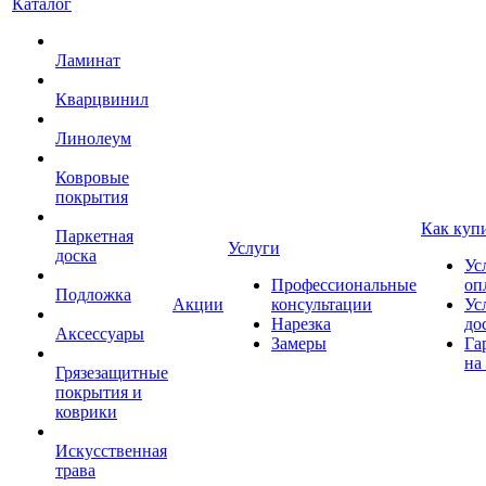
Каталог
Ламинат
Кварцвинил
Линолеум
Ковровые
покрытия
Как куп
Паркетная
Услуги
доска
Ус
Профессиональные
оп
Подложка
Акции
консультации
Ус
Нарезка
до
Аксессуары
Замеры
Га
на
Грязезащитные
покрытия и
коврики
Искусственная
трава