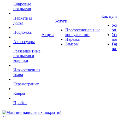
Ковровые
покрытия
Как куп
Паркетная
Услуги
доска
Ус
Профессиональные
оп
Подложка
Акции
консультации
Ус
Нарезка
до
Аксессуары
Замеры
Га
на
Грязезащитные
покрытия и
коврики
Искусственная
трава
Керамогранит
Ковры
Пробка