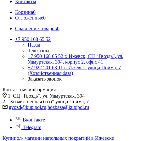
Контакты
Корзина
0
Отложенные
0
Сравнение товаров
0
+7 950 168 65 52
Назад
Телефоны
+7 950 168 65 52
г. Ижевск, СЦ "Гвоздь", ул.
Удмуртская, 304, корпус 2, офис 41
+7 922 501 63 11
г. Ижевск, улица Пойма, 7
(Хозяйственная база)
Заказать звонок
Контактная информация
1. СЦ "Гвоздь", ул. Удмуртская, 304
2. "Хозяйственная база" улица Пойма, 7
gvozd@kupipol.ru
hozbaza@kupipol.ru
Вконтакте
Telegram
Купипол- магазин напольных покрытий в Ижевске