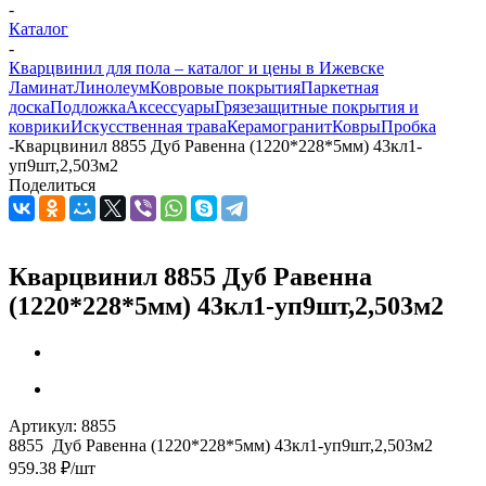
-
Каталог
-
Кварцвинил для пола – каталог и цены в Ижевске
Ламинат
Линолеум
Ковровые покрытия
Паркетная
доска
Подложка
Аксессуары
Грязезащитные покрытия и
коврики
Искусственная трава
Керамогранит
Ковры
Пробка
-
Кварцвинил 8855 Дуб Равенна (1220*228*5мм) 43кл1-
уп9шт,2,503м2
Поделиться
Кварцвинил 8855 Дуб Равенна
(1220*228*5мм) 43кл1-уп9шт,2,503м2
Артикул:
8855
8855 Дуб Равенна (1220*228*5мм) 43кл1-уп9шт,2,503м2
959.38
₽
/шт