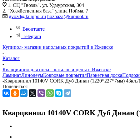
1. СЦ "Гвоздь", ул. Удмуртская, 304
2. "Хозяйственная база" улица Пойма, 7
gvozd@kupipol.ru
hozbaza@kupipol.ru
Вконтакте
Telegram
Купипол- магазин напольных покрытий в Ижевске
-
Каталог
-
Кварцвинил для пола – каталог и цены в Ижевске
Ламинат
Линолеум
Ковровые покрытия
Паркетная доска
Подлож
-
Кварцвинил 10140V CORK Дуб Динан (1220*227*7мм) 43кл./1
Поделиться
Кварцвинил 10140V CORK Дуб Динан (12