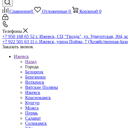
Сравнение
0
Отложенные
0
Корзина
0
0
Телефоны
+7 950 168 65 52
г. Ижевск, СЦ "Гвоздь", ул. Удмуртская, 304, к
+7 922 501 63 11
г. Ижевск, улица Пойма, 7 (Хозяйственная база
Заказать звонок
Ижевск
Назад
Города
Белорецк
Березники
Воткинск
Вятские Поляны
Ижевск
Краснокамск
Кунгур
Можга
Пермь
Салават
Соликамск