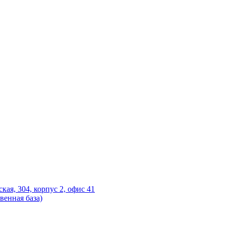
ская, 304, корпус 2, офис 41
венная база)