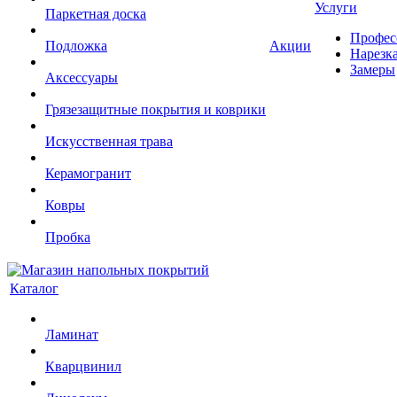
Услуги
Паркетная доска
Профес
Подложка
Акции
Нарезк
Замеры
Аксессуары
Грязезащитные покрытия и коврики
Искусственная трава
Керамогранит
Ковры
Пробка
Каталог
Ламинат
Кварцвинил