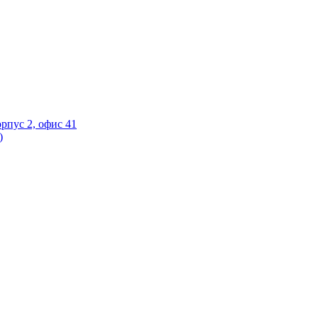
орпус 2, офис 41
)