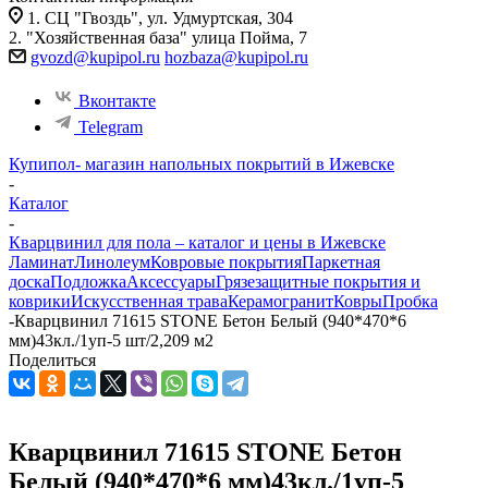
1. СЦ "Гвоздь", ул. Удмуртская, 304
2. "Хозяйственная база" улица Пойма, 7
gvozd@kupipol.ru
hozbaza@kupipol.ru
Вконтакте
Telegram
Купипол- магазин напольных покрытий в Ижевске
-
Каталог
-
Кварцвинил для пола – каталог и цены в Ижевске
Ламинат
Линолеум
Ковровые покрытия
Паркетная
доска
Подложка
Аксессуары
Грязезащитные покрытия и
коврики
Искусственная трава
Керамогранит
Ковры
Пробка
-
Кварцвинил 71615 STONE Бетон Белый (940*470*6
мм)43кл./1уп-5 шт/2,209 м2
Поделиться
Кварцвинил 71615 STONE Бетон
Белый (940*470*6 мм)43кл./1уп-5