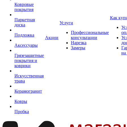
Ковровые
покрытия
Как куп
Паркетная
Услуги
доска
Ус
Профессиональные
оп
Подложка
Акции
консультации
Ус
Нарезка
до
Аксессуары
Замеры
Га
на
Грязезащитные
покрытия и
коврики
Искусственная
трава
Керамогранит
Ковры
Пробка