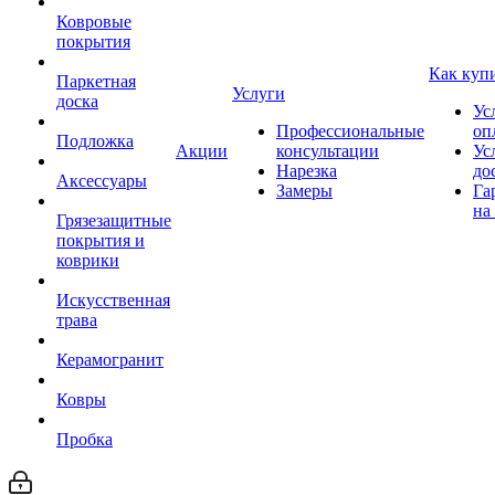
Ковровые
покрытия
Как куп
Паркетная
Услуги
доска
Ус
Профессиональные
оп
Подложка
Акции
консультации
Ус
Нарезка
до
Аксессуары
Замеры
Га
на
Грязезащитные
покрытия и
коврики
Искусственная
трава
Керамогранит
Ковры
Пробка