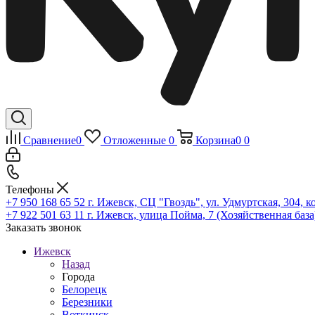
Сравнение
0
Отложенные
0
Корзина
0
0
Телефоны
+7 950 168 65 52
г. Ижевск, СЦ "Гвоздь", ул. Удмуртская, 304, к
+7 922 501 63 11
г. Ижевск, улица Пойма, 7 (Хозяйственная база
Заказать звонок
Ижевск
Назад
Города
Белорецк
Березники
Воткинск