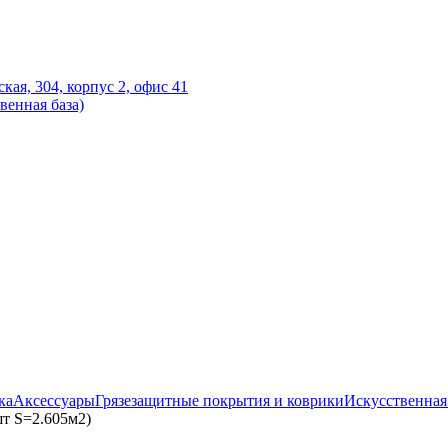
ская, 304, корпус 2, офис 41
венная база)
ка
Аксессуары
Грязезащитные покрытия и коврики
Искусственная
т S=2.605м2)