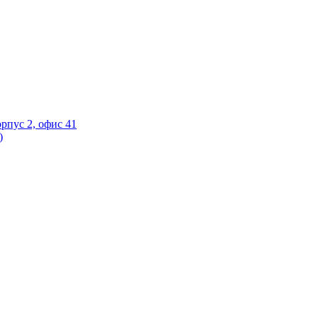
орпус 2, офис 41
)