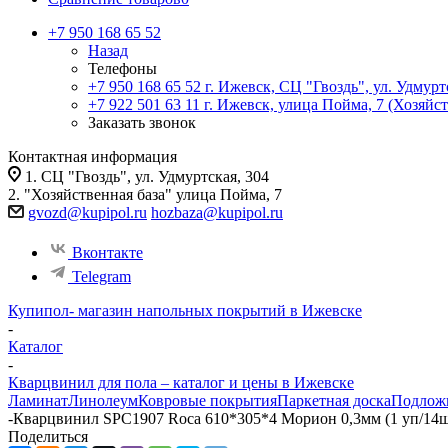
+7 950 168 65 52
Назад
Телефоны
+7 950 168 65 52
г. Ижевск, СЦ "Гвоздь", ул. Удмурт
+7 922 501 63 11
г. Ижевск, улица Пойма, 7 (Хозяйст
Заказать звонок
Контактная информация
1. СЦ "Гвоздь", ул. Удмуртская, 304
2. "Хозяйственная база" улица Пойма, 7
gvozd@kupipol.ru
hozbaza@kupipol.ru
Вконтакте
Telegram
Купипол- магазин напольных покрытий в Ижевске
-
Каталог
-
Кварцвинил для пола – каталог и цены в Ижевске
Ламинат
Линолеум
Ковровые покрытия
Паркетная доска
Подлож
-
Кварцвинил SPС1907 Roca 610*305*4 Морион 0,3мм (1 уп/14ш
Поделиться