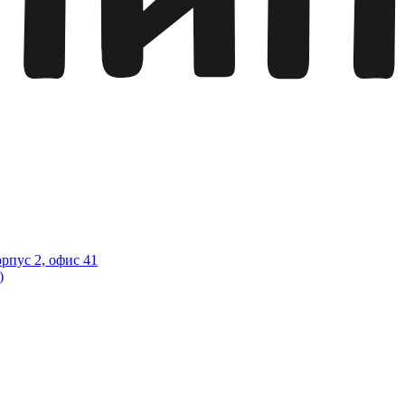
орпус 2, офис 41
)