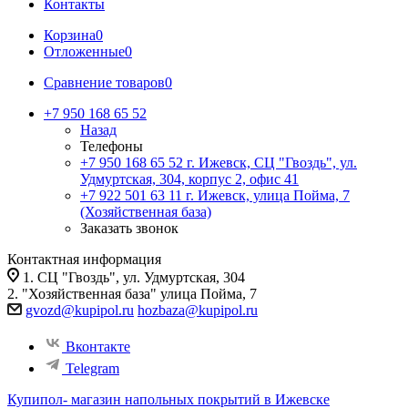
Контакты
Корзина
0
Отложенные
0
Сравнение товаров
0
+7 950 168 65 52
Назад
Телефоны
+7 950 168 65 52
г. Ижевск, СЦ "Гвоздь", ул.
Удмуртская, 304, корпус 2, офис 41
+7 922 501 63 11
г. Ижевск, улица Пойма, 7
(Хозяйственная база)
Заказать звонок
Контактная информация
1. СЦ "Гвоздь", ул. Удмуртская, 304
2. "Хозяйственная база" улица Пойма, 7
gvozd@kupipol.ru
hozbaza@kupipol.ru
Вконтакте
Telegram
Купипол- магазин напольных покрытий в Ижевске