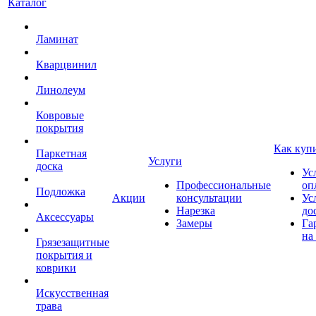
Каталог
Ламинат
Кварцвинил
Линолеум
Ковровые
покрытия
Как куп
Паркетная
Услуги
доска
Ус
Профессиональные
оп
Подложка
Акции
консультации
Ус
Нарезка
до
Аксессуары
Замеры
Га
на
Грязезащитные
покрытия и
коврики
Искусственная
трава