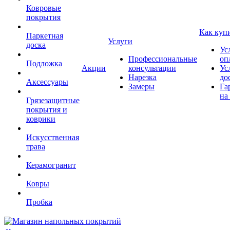
Ковровые
покрытия
Как куп
Паркетная
Услуги
доска
Ус
Профессиональные
оп
Подложка
Акции
консультации
Ус
Нарезка
до
Аксессуары
Замеры
Га
на
Грязезащитные
покрытия и
коврики
Искусственная
трава
Керамогранит
Ковры
Пробка