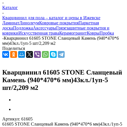
-
Каталог
-
Кварцвинил для пола – каталог и цены в Ижевске
Ламинат
Линолеум
Ковровые покрытия
Паркетная
доска
Подложка
Аксессуары
Грязезащитные покрытия и
коврики
Искусственная трава
Керамогранит
Ковры
Пробка
-
Кварцвинил 61605 STONE Сланцевый Камень (940*470*6
мм)43кл./1уп-5 шт/2,209 м2
Поделиться
Кварцвинил 61605 STONE Сланцевый
Камень (940*470*6 мм)43кл./1уп-5
шт/2,209 м2
Артикул:
61605
61605 STONE Сланцевый Камень (940*470*6 мм)43кл./1уп-5