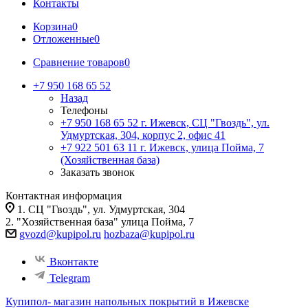
Контакты
Корзина
0
Отложенные
0
Сравнение товаров
0
+7 950 168 65 52
Назад
Телефоны
+7 950 168 65 52
г. Ижевск, СЦ "Гвоздь", ул.
Удмуртская, 304, корпус 2, офис 41
+7 922 501 63 11
г. Ижевск, улица Пойма, 7
(Хозяйственная база)
Заказать звонок
Контактная информация
1. СЦ "Гвоздь", ул. Удмуртская, 304
2. "Хозяйственная база" улица Пойма, 7
gvozd@kupipol.ru
hozbaza@kupipol.ru
Вконтакте
Telegram
Купипол- магазин напольных покрытий в Ижевске