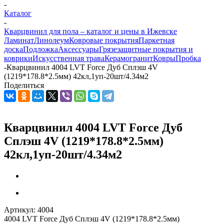
-
Каталог
-
Кварцвинил для пола – каталог и цены в Ижевске
Ламинат
Линолеум
Ковровые покрытия
Паркетная
доска
Подложка
Аксессуары
Грязезащитные покрытия и
коврики
Искусственная трава
Керамогранит
Ковры
Пробка
-
Кварцвинил 4004 LVT Force Дуб Сплэш 4V
(1219*178.8*2.5мм) 42кл,1уп-20шт/4.34м2
Поделиться
Кварцвинил 4004 LVT Force Дуб
Сплэш 4V (1219*178.8*2.5мм)
42кл,1уп-20шт/4.34м2
Артикул:
4004
4004 LVT Force Дуб Сплэш 4V (1219*178.8*2.5мм)