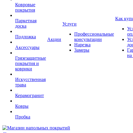
Ковровые
покрытия
Как куп
Паркетная
Услуги
доска
Ус
Профессиональные
оп
Подложка
Акции
консультации
Ус
Нарезка
до
Аксессуары
Замеры
Га
на
Грязезащитные
покрытия и
коврики
Искусственная
трава
Керамогранит
Ковры
Пробка