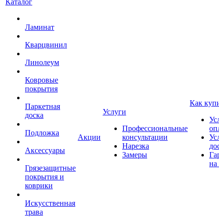
Каталог
Ламинат
Кварцвинил
Линолеум
Ковровые
покрытия
Как куп
Паркетная
Услуги
доска
Ус
Профессиональные
оп
Подложка
Акции
консультации
Ус
Нарезка
до
Аксессуары
Замеры
Га
на
Грязезащитные
покрытия и
коврики
Искусственная
трава