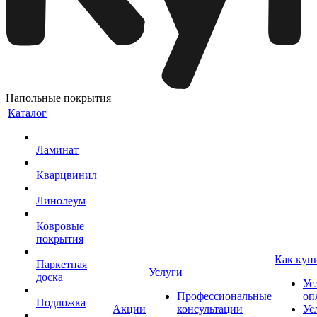
Напольные покрытия
Каталог
Ламинат
Кварцвинил
Линолеум
Ковровые
покрытия
Как куп
Паркетная
Услуги
доска
Ус
Профессиональные
оп
Подложка
Акции
консультации
Ус