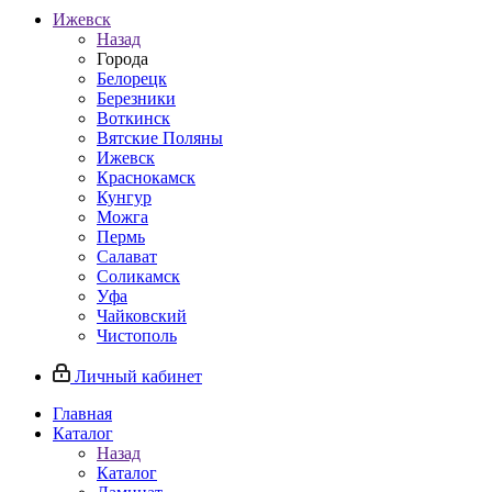
Ижевск
Назад
Города
Белорецк
Березники
Воткинск
Вятские Поляны
Ижевск
Краснокамск
Кунгур
Можга
Пермь
Салават
Соликамск
Уфа
Чайковский
Чистополь
Личный кабинет
Главная
Каталог
Назад
Каталог