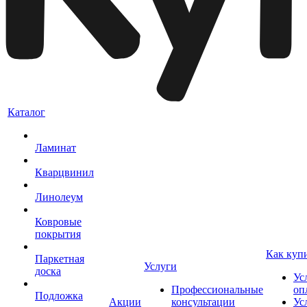
Каталог
Ламинат
Кварцвинил
Линолеум
Ковровые
покрытия
Как куп
Паркетная
Услуги
доска
Ус
Профессиональные
оп
Подложка
Акции
консультации
Ус