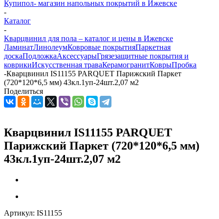
Купипол- магазин напольных покрытий в Ижевске
-
Каталог
-
Кварцвинил для пола – каталог и цены в Ижевске
Ламинат
Линолеум
Ковровые покрытия
Паркетная
доска
Подложка
Аксессуары
Грязезащитные покрытия и
коврики
Искусственная трава
Керамогранит
Ковры
Пробка
-
Кварцвинил IS11155 PARQUET Парижский Паркет
(720*120*6,5 мм) 43кл.1уп-24шт.2,07 м2
Поделиться
Кварцвинил IS11155 PARQUET
Парижский Паркет (720*120*6,5 мм)
43кл.1уп-24шт.2,07 м2
Артикул:
IS11155