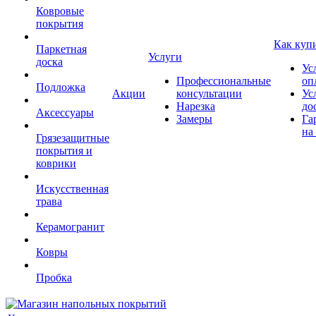
Ковровые
покрытия
Как куп
Паркетная
Услуги
доска
Ус
Профессиональные
оп
Подложка
Акции
консультации
Ус
Нарезка
до
Аксессуары
Замеры
Га
на
Грязезащитные
покрытия и
коврики
Искусственная
трава
Керамогранит
Ковры
Пробка