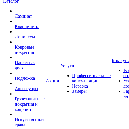
Каталог
Ламинат
Кварцвинил
Линолеум
Ковровые
покрытия
Как куп
Паркетная
Услуги
доска
Ус
Профессиональные
оп
Подложка
Акции
консультации
Ус
Нарезка
до
Аксессуары
Замеры
Га
на
Грязезащитные
покрытия и
коврики
Искусственная
трава