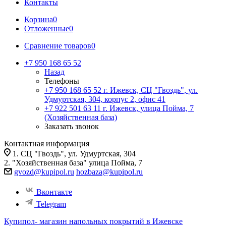
Контакты
Корзина
0
Отложенные
0
Сравнение товаров
0
+7 950 168 65 52
Назад
Телефоны
+7 950 168 65 52
г. Ижевск, СЦ "Гвоздь", ул.
Удмуртская, 304, корпус 2, офис 41
+7 922 501 63 11
г. Ижевск, улица Пойма, 7
(Хозяйственная база)
Заказать звонок
Контактная информация
1. СЦ "Гвоздь", ул. Удмуртская, 304
2. "Хозяйственная база" улица Пойма, 7
gvozd@kupipol.ru
hozbaza@kupipol.ru
Вконтакте
Telegram
Купипол- магазин напольных покрытий в Ижевске