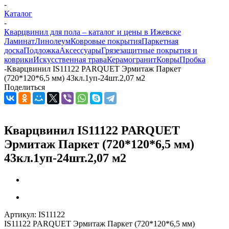
-
Каталог
-
Кварцвинил для пола – каталог и цены в Ижевске
Ламинат
Линолеум
Ковровые покрытия
Паркетная
доска
Подложка
Аксессуары
Грязезащитные покрытия и
коврики
Искусственная трава
Керамогранит
Ковры
Пробка
-
Кварцвинил IS11122 PARQUET Эрмитаж Паркет
(720*120*6,5 мм) 43кл.1уп-24шт.2,07 м2
Поделиться
Кварцвинил IS11122 PARQUET
Эрмитаж Паркет (720*120*6,5 мм)
43кл.1уп-24шт.2,07 м2
Артикул:
IS11122
IS11122 PARQUET Эрмитаж Паркет (720*120*6,5 мм)