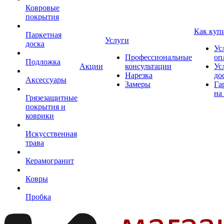
Ковровые
покрытия
Как куп
Паркетная
Услуги
доска
Ус
Профессиональные
оп
Подложка
Акции
консультации
Ус
Нарезка
до
Аксессуары
Замеры
Га
на
Грязезащитные
покрытия и
коврики
Искусственная
трава
Керамогранит
Ковры
Пробка