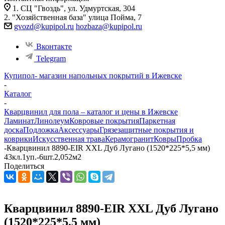
1. СЦ "Гвоздь", ул. Удмуртская, 304
2. "Хозяйственная база" улица Пойма, 7
gvozd@kupipol.ru
hozbaza@kupipol.ru
Вконтакте
Telegram
Купипол- магазин напольных покрытий в Ижевске
-
Каталог
-
Кварцвинил для пола – каталог и цены в Ижевске
Ламинат
Линолеум
Ковровые покрытия
Паркетная
доска
Подложка
Аксессуары
Грязезащитные покрытия и
коврики
Искусственная трава
Керамогранит
Ковры
Пробка
-
Кварцвинил 8890-EIR XXL Дуб Лугано (1520*225*5,5 мм)
43кл.1уп.-6шт.2,052м2
Поделиться
Кварцвинил 8890-EIR XXL Дуб Лугано
(1520*225*5,5 мм)