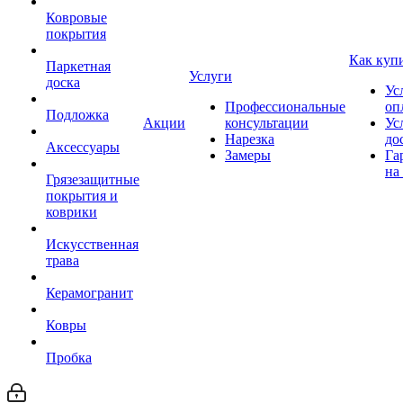
Ковровые
покрытия
Как куп
Паркетная
Услуги
доска
Ус
Профессиональные
оп
Подложка
Акции
консультации
Ус
Нарезка
до
Аксессуары
Замеры
Га
на
Грязезащитные
покрытия и
коврики
Искусственная
трава
Керамогранит
Ковры
Пробка