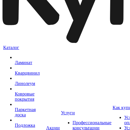
Каталог
Ламинат
Кварцвинил
Линолеум
Ковровые
покрытия
Как куп
Паркетная
Услуги
доска
Ус
Профессиональные
оп
Подложка
Акции
консультации
Ус