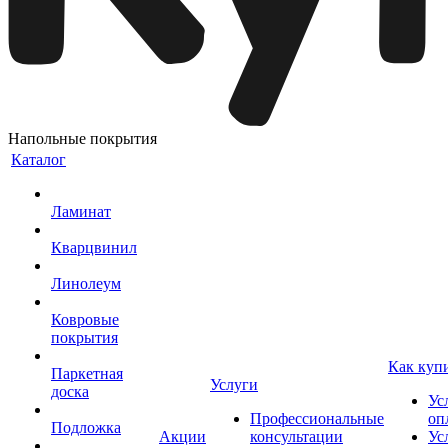
Напольные покрытия
Каталог
Ламинат
Кварцвинил
Линолеум
Ковровые
покрытия
Как куп
Паркетная
Услуги
доска
Ус
Профессиональные
оп
Подложка
Акции
консультации
Ус