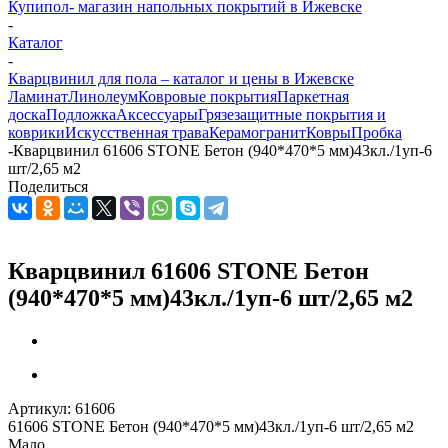
Купипол- магазин напольных покрытий в Ижевске
-
Каталог
-
Кварцвинил для пола – каталог и цены в Ижевске
Ламинат
Линолеум
Ковровые покрытия
Паркетная
доска
Подложка
Аксессуары
Грязезащитные покрытия и
коврики
Искусственная трава
Керамогранит
Ковры
Пробка
-
Кварцвинил 61606 STONE Бетон (940*470*5 мм)43кл./1уп-6
шт/2,65 м2
Поделиться
Кварцвинил 61606 STONE Бетон
(940*470*5 мм)43кл./1уп-6 шт/2,65 м2
Артикул:
61606
61606 STONE Бетон (940*470*5 мм)43кл./1уп-6 шт/2,65 м2
Мало