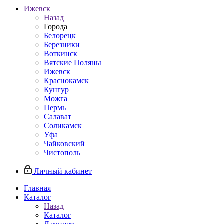
Ижевск
Назад
Города
Белорецк
Березники
Воткинск
Вятские Поляны
Ижевск
Краснокамск
Кунгур
Можга
Пермь
Салават
Соликамск
Уфа
Чайковский
Чистополь
Личный кабинет
Главная
Каталог
Назад
Каталог