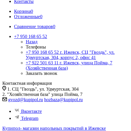
Контакты
Корзина
0
Отложенные
0
Сравнение товаров
0
+7 950 168 65 52
Назад
Телефоны
+7 950 168 65 52
г. Ижевск, СЦ "Гвоздь", ул.
Удмуртская, 304, корпус 2, офис 41
+7 922 501 63 11
г. Ижевск, улица Пойма, 7
(Хозяйственная база)
Заказать звонок
Контактная информация
1. СЦ "Гвоздь", ул. Удмуртская, 304
2. "Хозяйственная база" улица Пойма, 7
gvozd@kupipol.ru
hozbaza@kupipol.ru
Вконтакте
Telegram
Купипол- магазин напольных покрытий в Ижевске