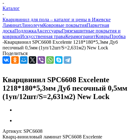
-
Каталог
-
Кварцвинил для пола – каталог и цены в Ижевске
Ламинат
Линолеум
Ковровые покрытия
Паркетная
доска
Подложка
Аксессуары
Грязезащитные покрытия и
коврики
Искусственная трава
Керамогранит
Ковры
Пробка
-
Кварцвинил SPC6608 Excelente 1218*180*5,3мм Дуб
песочный 0,5мм (1уп/12шт/S=2,631м2) New Lock
Поделиться
Кварцвинил SPC6608 Excelente
1218*180*5,3мм Дуб песочный 0,5мм
(1уп/12шт/S=2,631м2) New Lock
Артикул:
SPC6608
Кварц-виниловый ламинат SPC6608 Excelente