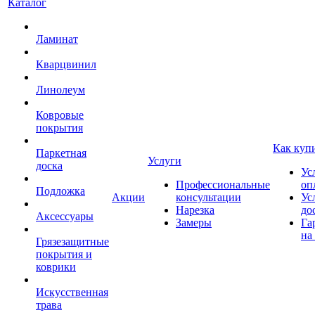
Каталог
Ламинат
Кварцвинил
Линолеум
Ковровые
покрытия
Как куп
Паркетная
Услуги
доска
Ус
Профессиональные
оп
Подложка
Акции
консультации
Ус
Нарезка
до
Аксессуары
Замеры
Га
на
Грязезащитные
покрытия и
коврики
Искусственная
трава