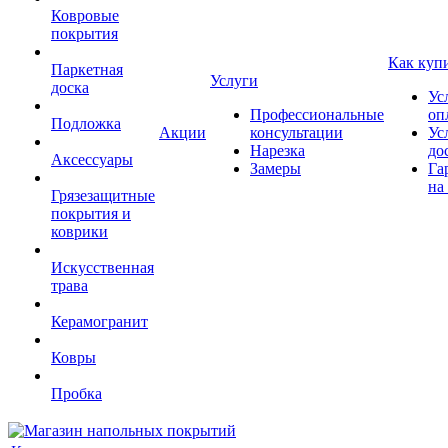
Ковровые
покрытия
Как куп
Паркетная
Услуги
доска
Ус
Профессиональные
оп
Подложка
Акции
консультации
Ус
Нарезка
до
Аксессуары
Замеры
Га
на
Грязезащитные
покрытия и
коврики
Искусственная
трава
Керамогранит
Ковры
Пробка