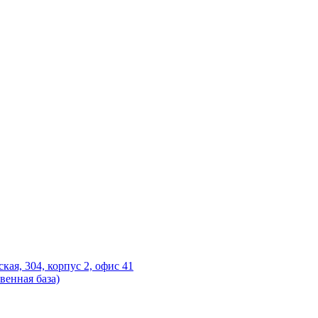
ская, 304, корпус 2, офис 41
венная база)