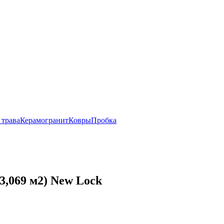
 трава
Керамогранит
Ковры
Пробка
,069 м2) New Lock