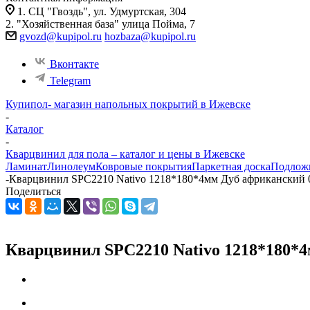
1. СЦ "Гвоздь", ул. Удмуртская, 304
2. "Хозяйственная база" улица Пойма, 7
gvozd@kupipol.ru
hozbaza@kupipol.ru
Вконтакте
Telegram
Купипол- магазин напольных покрытий в Ижевске
-
Каталог
-
Кварцвинил для пола – каталог и цены в Ижевске
Ламинат
Линолеум
Ковровые покрытия
Паркетная доска
Подлож
-
Кварцвинил SPC2210 Nativo 1218*180*4мм Дуб африканский 0
Поделиться
Кварцвинил SPC2210 Nativo 1218*180*4