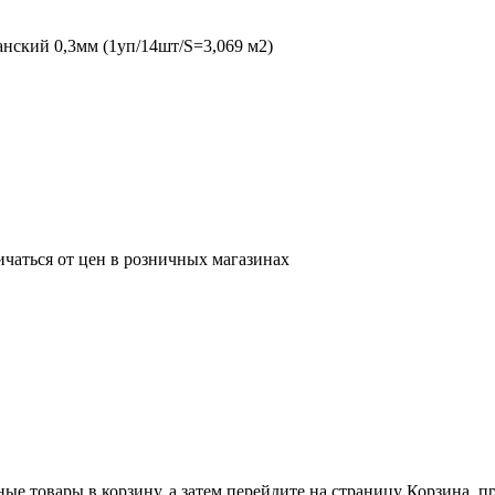
ский 0,3мм (1уп/14шт/S=3,069 м2)
ичаться от цен в розничных магазинах
ные товары в корзину, а затем перейдите на страницу Корзина, 