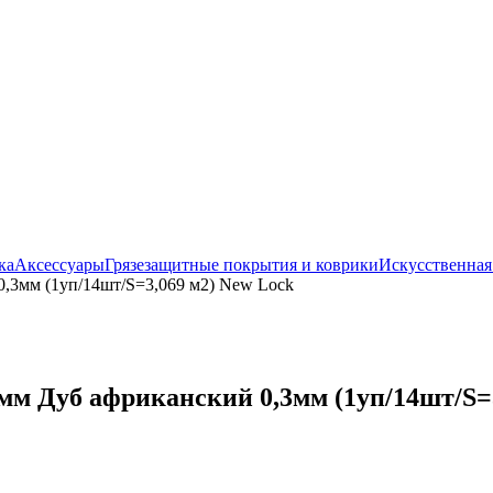
ка
Аксессуары
Грязезащитные покрытия и коврики
Искусственная
,3мм (1уп/14шт/S=3,069 м2) New Lock
мм Дуб африканский 0,3мм (1уп/14шт/S=3