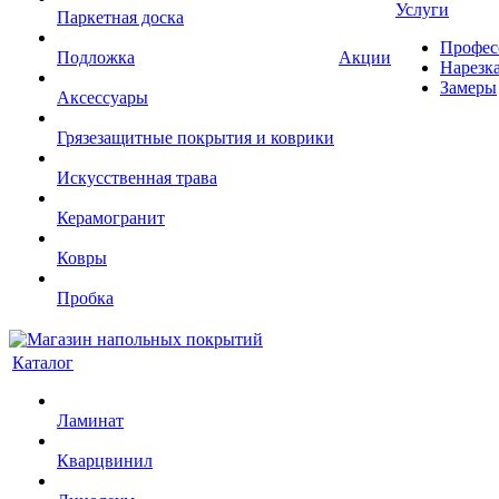
Услуги
Паркетная доска
Профес
Подложка
Акции
Нарезк
Замеры
Аксессуары
Грязезащитные покрытия и коврики
Искусственная трава
Керамогранит
Ковры
Пробка
Каталог
Ламинат
Кварцвинил