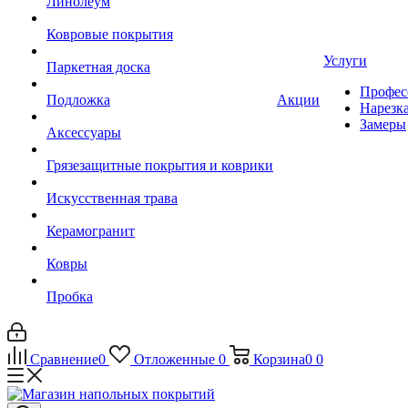
Линолеум
Ковровые покрытия
Услуги
Паркетная доска
Профес
Подложка
Акции
Нарезк
Замеры
Аксессуары
Грязезащитные покрытия и коврики
Искусственная трава
Керамогранит
Ковры
Пробка
Сравнение
0
Отложенные
0
Корзина
0
0