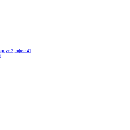
орпус 2, офис 41
)