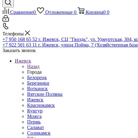
Сравнение
0
Отложенные
0
Корзина
0
0
Телефоны
+7 950 168 65 52
г. Ижевск, СЦ "Гвоздь", ул. Удмуртская, 304, к
+7 922 501 63 11
г. Ижевск, улица Пойма, 7 (Хозяйственная база
Заказать звонок
Ижевск
Назад
Города
Белорецк
Березники
Воткинск
Вятские Поляны
Ижевск
Краснокамск
Кунгур
Можга
Пермь
Салават
Соликамск