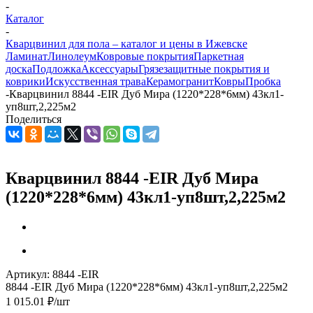
-
Каталог
-
Кварцвинил для пола – каталог и цены в Ижевске
Ламинат
Линолеум
Ковровые покрытия
Паркетная
доска
Подложка
Аксессуары
Грязезащитные покрытия и
коврики
Искусственная трава
Керамогранит
Ковры
Пробка
-
Кварцвинил 8844 -EIR Дуб Мира (1220*228*6мм) 43кл1-
уп8шт,2,225м2
Поделиться
Кварцвинил 8844 -EIR Дуб Мира
(1220*228*6мм) 43кл1-уп8шт,2,225м2
Артикул:
8844 -EIR
8844 -EIR Дуб Мира (1220*228*6мм) 43кл1-уп8шт,2,225м2
1 015.01
₽
/шт