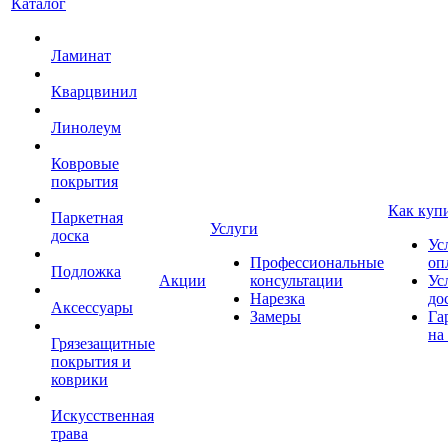
Каталог
Ламинат
Кварцвинил
Линолеум
Ковровые
покрытия
Как куп
Паркетная
Услуги
доска
Ус
Профессиональные
оп
Подложка
Акции
консультации
Ус
Нарезка
до
Аксессуары
Замеры
Га
на
Грязезащитные
покрытия и
коврики
Искусственная
трава