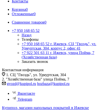
Контакты
Корзина
0
Отложенные
0
Сравнение товаров
0
+7 950 168 65 52
Назад
Телефоны
+7 950 168 65 52
г. Ижевск, СЦ "Гвоздь", ул.
Удмуртская, 304, корпус 2, офис 41
+7 922 501 63 11
г. Ижевск, улица Пойма, 7
(Хозяйственная база)
Заказать звонок
Контактная информация
1. СЦ "Гвоздь", ул. Удмуртская, 304
2. "Хозяйственная база" улица Пойма, 7
gvozd@kupipol.ru
hozbaza@kupipol.ru
Вконтакте
Telegram
Купипол- магазин напольных покрытий в Ижевске