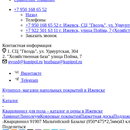
+7 950 168 65 52
Назад
Телефоны
+7 950 168 65 52
г. Ижевск, СЦ "Гвоздь", ул. Удмурт
+7 922 501 63 11
г. Ижевск, улица Пойма, 7 (Хозяйст
Заказать звонок
Контактная информация
1. СЦ "Гвоздь", ул. Удмуртская, 304
2. "Хозяйственная база" улица Пойма, 7
gvozd@kupipol.ru
hozbaza@kupipol.ru
Вконтакте
Telegram
Купипол- магазин напольных покрытий в Ижевске
-
Каталог
-
Кварцвинил для пола – каталог и цены в Ижевске
Ламинат
Линолеум
Ковровые покрытия
Паркетная доска
Подлож
-
Кварцвинил 91907 Мальтийский Базальт (950*475*2,5мм)43 кл
Поделиться