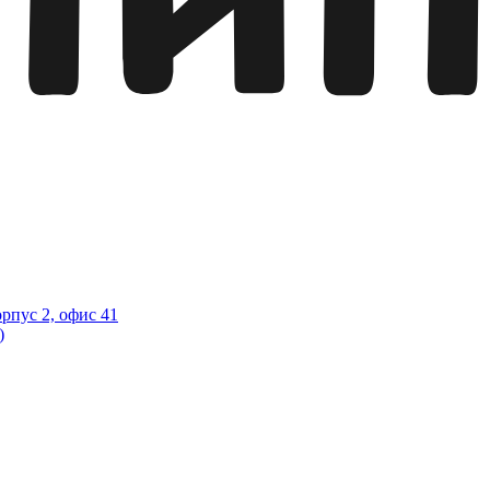
орпус 2, офис 41
)