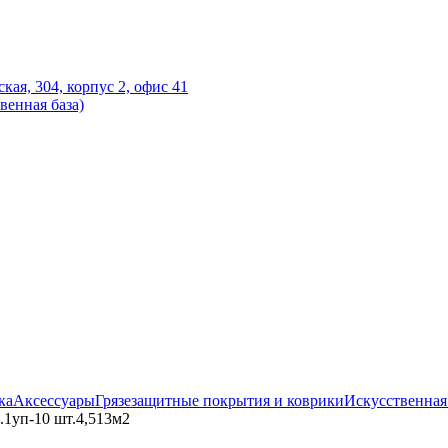
ская, 304, корпус 2, офис 41
венная база)
ка
Аксессуары
Грязезащитные покрытия и коврики
Искусственная
.1уп-10 шт.4,513м2