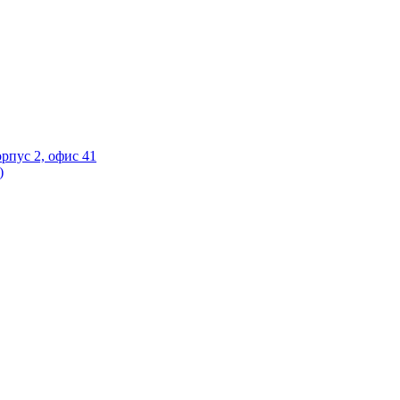
орпус 2, офис 41
)