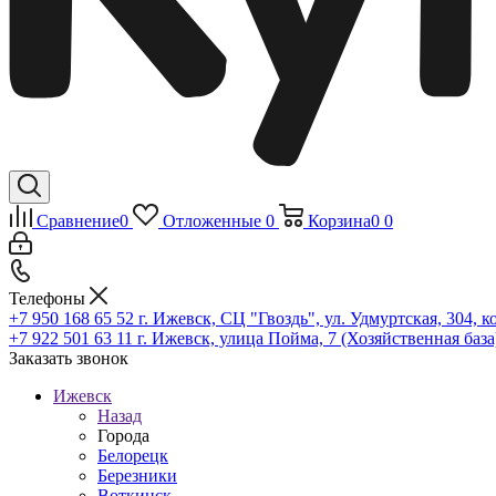
Сравнение
0
Отложенные
0
Корзина
0
0
Телефоны
+7 950 168 65 52
г. Ижевск, СЦ "Гвоздь", ул. Удмуртская, 304, к
+7 922 501 63 11
г. Ижевск, улица Пойма, 7 (Хозяйственная база
Заказать звонок
Ижевск
Назад
Города
Белорецк
Березники
Воткинск