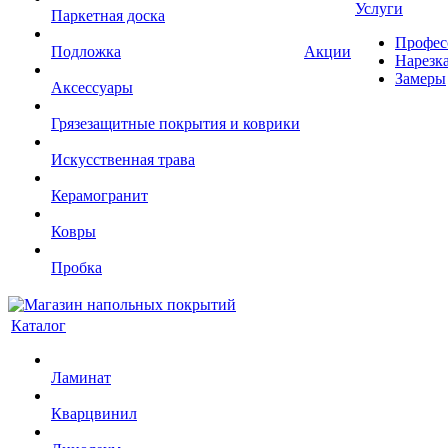
Услуги
Паркетная доска
Профес
Подложка
Акции
Нарезк
Замеры
Аксессуары
Грязезащитные покрытия и коврики
Искусственная трава
Керамогранит
Ковры
Пробка
Каталог
Ламинат
Кварцвинил