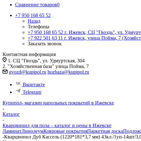
Сравнение товаров
0
+7 950 168 65 52
Назад
Телефоны
+7 950 168 65 52
г. Ижевск, СЦ "Гвоздь", ул. Удмурт
+7 922 501 63 11
г. Ижевск, улица Пойма, 7 (Хозяйст
Заказать звонок
Контактная информация
1. СЦ "Гвоздь", ул. Удмуртская, 304
2. "Хозяйственная база" улица Пойма, 7
gvozd@kupipol.ru
hozbaza@kupipol.ru
Вконтакте
Telegram
Купипол- магазин напольных покрытий в Ижевске
-
Каталог
-
Кварцвинил для пола – каталог и цены в Ижевске
Ламинат
Линолеум
Ковровые покрытия
Паркетная доска
Подлож
-
Кварцвинил Дуб Кассель (1220*181*3,7 мм) 43кл./1уп-14шт/3,