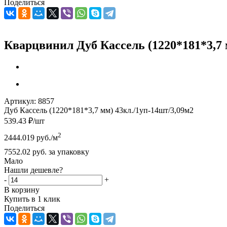
Поделиться
Кварцвинил Дуб Кассель (1220*181*3,7 
Артикул:
8857
Дуб Кассель (1220*181*3,7 мм) 43кл./1уп-14шт/3,09м2
539.43
₽
/шт
2
2444.019
руб.
/м
7552.02
руб.
за упаковку
Мало
Нашли дешевле?
-
+
В корзину
Купить в 1 клик
Поделиться