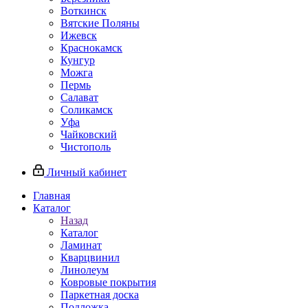
Воткинск
Вятские Поляны
Ижевск
Краснокамск
Кунгур
Можга
Пермь
Салават
Соликамск
Уфа
Чайковский
Чистополь
Личный кабинет
Главная
Каталог
Назад
Каталог
Ламинат
Кварцвинил
Линолеум
Ковровые покрытия
Паркетная доска
Подложка