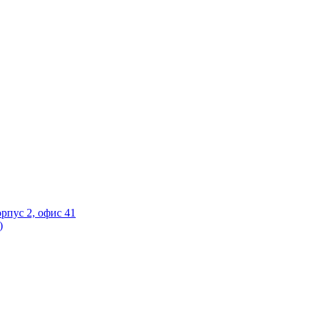
орпус 2, офис 41
)