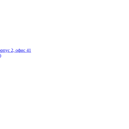
орпус 2, офис 41
)