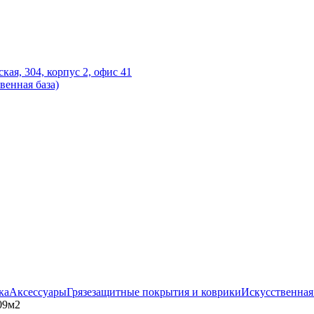
ская, 304, корпус 2, офис 41
венная база)
ка
Аксессуары
Грязезащитные покрытия и коврики
Искусственная
09м2