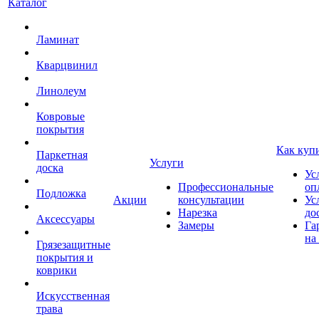
Каталог
Ламинат
Кварцвинил
Линолеум
Ковровые
покрытия
Как куп
Паркетная
Услуги
доска
Ус
Профессиональные
оп
Подложка
Акции
консультации
Ус
Нарезка
до
Аксессуары
Замеры
Га
на
Грязезащитные
покрытия и
коврики
Искусственная
трава