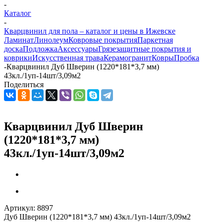
-
Каталог
-
Кварцвинил для пола – каталог и цены в Ижевске
Ламинат
Линолеум
Ковровые покрытия
Паркетная
доска
Подложка
Аксессуары
Грязезащитные покрытия и
коврики
Искусственная трава
Керамогранит
Ковры
Пробка
-
Кварцвинил Дуб Шверин (1220*181*3,7 мм)
43кл./1уп-14шт/3,09м2
Поделиться
Кварцвинил Дуб Шверин
(1220*181*3,7 мм)
43кл./1уп-14шт/3,09м2
Артикул:
8897
Дуб Шверин (1220*181*3,7 мм) 43кл./1уп-14шт/3,09м2