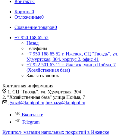
Контакты
Корзина
0
Отложенные
0
Сравнение товаров
0
+7 950 168 65 52
Назад
Телефоны
+7 950 168 65 52
г. Ижевск, СЦ "Гвоздь", ул.
Удмуртская, 304, корпус 2, офис 41
+7 922 501 63 11
г. Ижевск, улица Пойма, 7
(Хозяйственная база)
Заказать звонок
Контактная информация
1. СЦ "Гвоздь", ул. Удмуртская, 304
2. "Хозяйственная база" улица Пойма, 7
gvozd@kupipol.ru
hozbaza@kupipol.ru
Вконтакте
Telegram
Купипол- магазин напольных покрытий в Ижевске