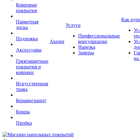
Ковровые
покрытия
Как куп
Паркетная
Услуги
доска
Ус
Профессиональные
оп
Подложка
Акции
консультации
Ус
Нарезка
до
Аксессуары
Замеры
Га
на
Грязезащитные
покрытия и
коврики
Искусственная
трава
Керамогранит
Ковры
Пробка