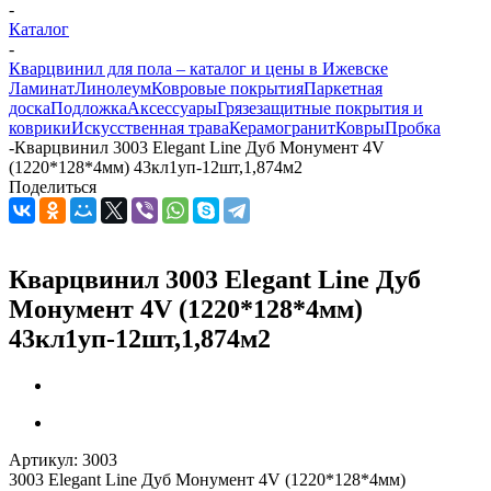
-
Каталог
-
Кварцвинил для пола – каталог и цены в Ижевске
Ламинат
Линолеум
Ковровые покрытия
Паркетная
доска
Подложка
Аксессуары
Грязезащитные покрытия и
коврики
Искусственная трава
Керамогранит
Ковры
Пробка
-
Кварцвинил 3003 Elegant Line Дуб Монумент 4V
(1220*128*4мм) 43кл1уп-12шт,1,874м2
Поделиться
Кварцвинил 3003 Elegant Line Дуб
Монумент 4V (1220*128*4мм)
43кл1уп-12шт,1,874м2
Артикул:
3003
3003 Elegant Line Дуб Монумент 4V (1220*128*4мм)