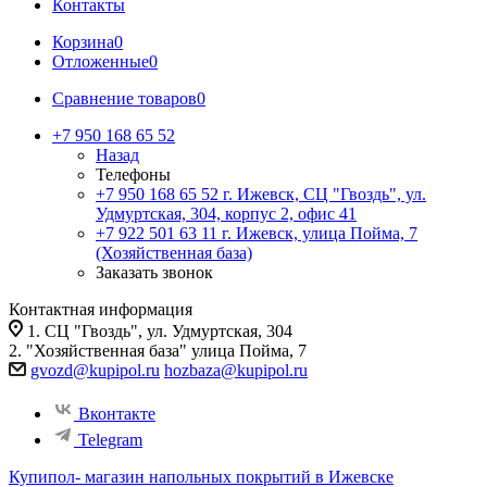
Контакты
Корзина
0
Отложенные
0
Сравнение товаров
0
+7 950 168 65 52
Назад
Телефоны
+7 950 168 65 52
г. Ижевск, СЦ "Гвоздь", ул.
Удмуртская, 304, корпус 2, офис 41
+7 922 501 63 11
г. Ижевск, улица Пойма, 7
(Хозяйственная база)
Заказать звонок
Контактная информация
1. СЦ "Гвоздь", ул. Удмуртская, 304
2. "Хозяйственная база" улица Пойма, 7
gvozd@kupipol.ru
hozbaza@kupipol.ru
Вконтакте
Telegram
Купипол- магазин напольных покрытий в Ижевске