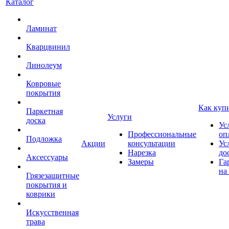
Каталог
Ламинат
Кварцвинил
Линолеум
Ковровые
покрытия
Как куп
Паркетная
Услуги
доска
Ус
Профессиональные
оп
Подложка
Акции
консультации
Ус
Нарезка
до
Аксессуары
Замеры
Га
на
Грязезащитные
покрытия и
коврики
Искусственная
трава