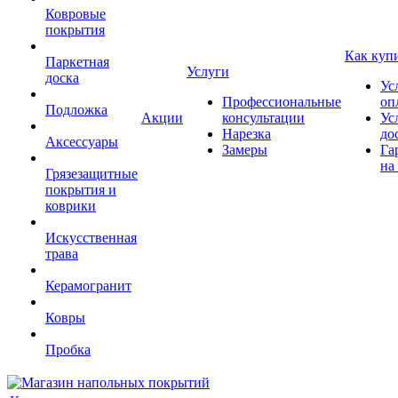
Ковровые
покрытия
Как куп
Паркетная
Услуги
доска
Ус
Профессиональные
оп
Подложка
Акции
консультации
Ус
Нарезка
до
Аксессуары
Замеры
Га
на
Грязезащитные
покрытия и
коврики
Искусственная
трава
Керамогранит
Ковры
Пробка