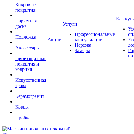
Ковровые
покрытия
Как куп
Паркетная
Услуги
доска
Ус
Профессиональные
оп
Подложка
Акции
консультации
Ус
Нарезка
до
Аксессуары
Замеры
Га
на
Грязезащитные
покрытия и
коврики
Искусственная
трава
Керамогранит
Ковры
Пробка