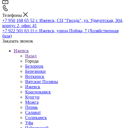
Телефоны
+7 950 168 65 52
г. Ижевск, СЦ "Гвоздь", ул. Удмуртская, 304,
корпус 2, офис 41
+7 922 501 63 11
г. Ижевск, улица Пойма, 7 (Хозяйственная
база)
Заказать звонок
Ижевск
Назад
Города
Белорецк
Березники
Воткинск
Вятские Поляны
Ижевск
Краснокамск
Кунгур
Можга
Пермь
Салават
Соликамск
Уфа
Чайковский