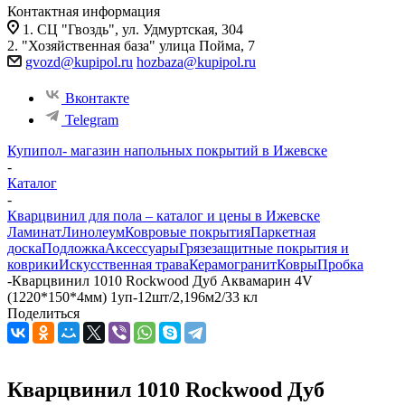
Контактная информация
1. СЦ "Гвоздь", ул. Удмуртская, 304
2. "Хозяйственная база" улица Пойма, 7
gvozd@kupipol.ru
hozbaza@kupipol.ru
Вконтакте
Telegram
Купипол- магазин напольных покрытий в Ижевске
-
Каталог
-
Кварцвинил для пола – каталог и цены в Ижевске
Ламинат
Линолеум
Ковровые покрытия
Паркетная
доска
Подложка
Аксессуары
Грязезащитные покрытия и
коврики
Искусственная трава
Керамогранит
Ковры
Пробка
-
Кварцвинил 1010 Rockwood Дуб Аквамарин 4V
(1220*150*4мм) 1уп-12шт/2,196м2/33 кл
Поделиться
Кварцвинил 1010 Rockwood Дуб