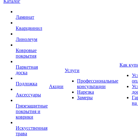
Каталог
Ламинат
Кварцвинил
Линолеум
Ковровые
покрытия
Как куп
Паркетная
Услуги
доска
Ус
Профессиональные
оп
Подложка
Акции
консультации
Ус
Нарезка
до
Аксессуары
Замеры
Га
на
Грязезащитные
покрытия и
коврики
Искусственная
трава