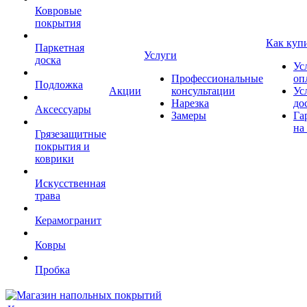
Ковровые
покрытия
Как куп
Паркетная
Услуги
доска
Ус
Профессиональные
оп
Подложка
Акции
консультации
Ус
Нарезка
до
Аксессуары
Замеры
Га
на
Грязезащитные
покрытия и
коврики
Искусственная
трава
Керамогранит
Ковры
Пробка