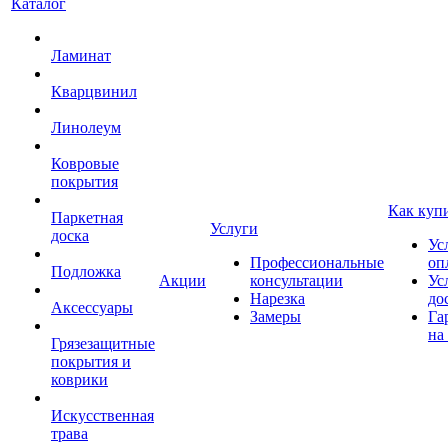
Каталог
Ламинат
Кварцвинил
Линолеум
Ковровые
покрытия
Как куп
Паркетная
Услуги
доска
Ус
Профессиональные
оп
Подложка
Акции
консультации
Ус
Нарезка
до
Аксессуары
Замеры
Га
на
Грязезащитные
покрытия и
коврики
Искусственная
трава