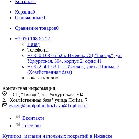
Контакты
Корзина
0
Отложенные
0
Сравнение товаров
0
+7 950 168 65 52
Назад
Телефоны
+7 950 168 65 52
г. Ижевск, СЦ "Гвоздь", ул.
Удмуртская, 304, корпус 2, офис 41
+7 922 501 63 11
г. Ижевск, улица Пойма, 7
(Хозяйственная база)
Заказать звонок
Контактная информация
1. СЦ "Гвоздь", ул. Удмуртская, 304
2. "Хозяйственная база" улица Пойма, 7
gvozd@kupipol.ru
hozbaza@kupipol.ru
Вконтакте
Telegram
Купипол- магазин напольных покрытий в Ижевске