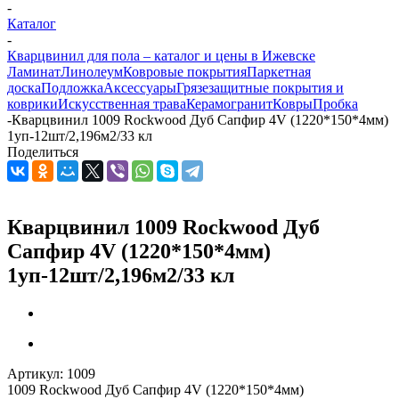
-
Каталог
-
Кварцвинил для пола – каталог и цены в Ижевске
Ламинат
Линолеум
Ковровые покрытия
Паркетная
доска
Подложка
Аксессуары
Грязезащитные покрытия и
коврики
Искусственная трава
Керамогранит
Ковры
Пробка
-
Кварцвинил 1009 Rockwood Дуб Сапфир 4V (1220*150*4мм)
1уп-12шт/2,196м2/33 кл
Поделиться
Кварцвинил 1009 Rockwood Дуб
Сапфир 4V (1220*150*4мм)
1уп-12шт/2,196м2/33 кл
Артикул:
1009
1009 Rockwood Дуб Сапфир 4V (1220*150*4мм)