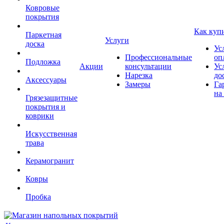
Ковровые
покрытия
Как куп
Паркетная
Услуги
доска
Ус
Профессиональные
оп
Подложка
Акции
консультации
Ус
Нарезка
до
Аксессуары
Замеры
Га
на
Грязезащитные
покрытия и
коврики
Искусственная
трава
Керамогранит
Ковры
Пробка