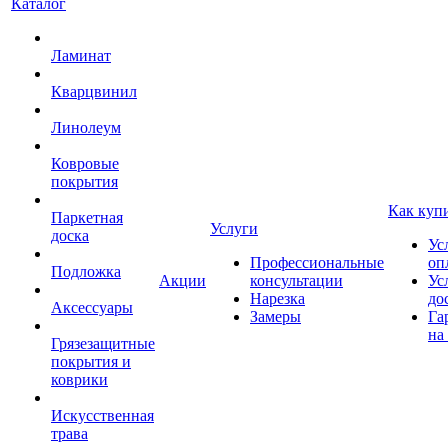
Каталог
Ламинат
Кварцвинил
Линолеум
Ковровые
покрытия
Как куп
Паркетная
Услуги
доска
Ус
Профессиональные
оп
Подложка
Акции
консультации
Ус
Нарезка
до
Аксессуары
Замеры
Га
на
Грязезащитные
покрытия и
коврики
Искусственная
трава