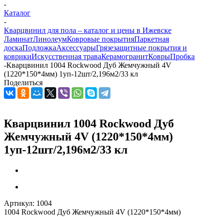
-
Каталог
-
Кварцвинил для пола – каталог и цены в Ижевске
Ламинат
Линолеум
Ковровые покрытия
Паркетная
доска
Подложка
Аксессуары
Грязезащитные покрытия и
коврики
Искусственная трава
Керамогранит
Ковры
Пробка
-
Кварцвинил 1004 Rockwood Дуб Жемчужный 4V
(1220*150*4мм) 1уп-12шт/2,196м2/33 кл
Поделиться
Кварцвинил 1004 Rockwood Дуб
Жемчужный 4V (1220*150*4мм)
1уп-12шт/2,196м2/33 кл
Артикул:
1004
1004 Rockwood Дуб Жемчужный 4V (1220*150*4мм)