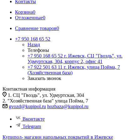
Контакты
Корзина
0
Отложенные
0
Сравнение товаров
0
+7 950 168 65 52
Назад
Телефоны
+7 950 168 65 52
г. Ижевск, СЦ "Гвоздь", ул.
Удмуртская, 304, корпус 2, офис 41
+7 922 501 63 11
г. Ижевск, улица Пойма, 7
(Хозяйственная база)
Заказать звонок
Контактная информация
1. СЦ "Гвоздь", ул. Удмуртская, 304
2. "Хозяйственная база" улица Пойма, 7
gvozd@kupipol.ru
hozbaza@kupipol.ru
Вконтакте
Telegram
Купипол- магазин напольных покрытий в Ижевске