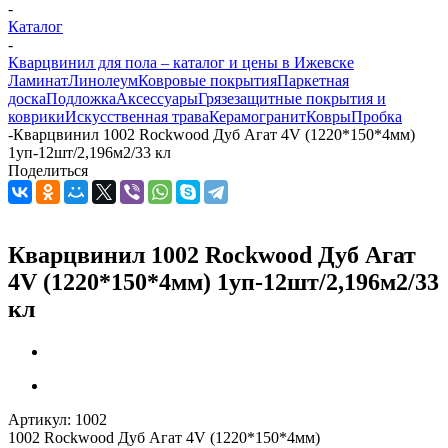
-
Каталог
-
Кварцвинил для пола – каталог и цены в Ижевске
Ламинат
Линолеум
Ковровые покрытия
Паркетная
доска
Подложка
Аксессуары
Грязезащитные покрытия и
коврики
Искусственная трава
Керамогранит
Ковры
Пробка
-
Кварцвинил 1002 Rockwood Дуб Агат 4V (1220*150*4мм)
1уп-12шт/2,196м2/33 кл
Поделиться
Кварцвинил 1002 Rockwood Дуб Агат
4V (1220*150*4мм) 1уп-12шт/2,196м2/33
кл
Артикул:
1002
1002 Rockwood Дуб Агат 4V (1220*150*4мм)