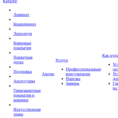
Каталог
Ламинат
Кварцвинил
Линолеум
Ковровые
покрытия
Как куп
Паркетная
Услуги
доска
Ус
Профессиональные
оп
Подложка
Акции
консультации
Ус
Нарезка
до
Аксессуары
Замеры
Га
на
Грязезащитные
покрытия и
коврики
Искусственная
трава