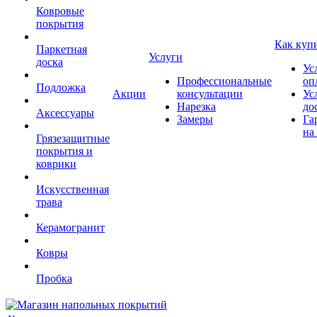
Ковровые
покрытия
Как куп
Паркетная
Услуги
доска
Ус
Профессиональные
оп
Подложка
Акции
консультации
Ус
Нарезка
до
Аксессуары
Замеры
Га
на
Грязезащитные
покрытия и
коврики
Искусственная
трава
Керамогранит
Ковры
Пробка