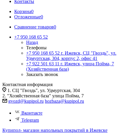
Контакты
Корзина
0
Отложенные
0
Сравнение товаров
0
+7 950 168 65 52
Назад
Телефоны
+7 950 168 65 52
г. Ижевск, СЦ "Гвоздь", ул.
Удмуртская, 304, корпус 2, офис 41
+7 922 501 63 11
г. Ижевск, улица Пойма, 7
(Хозяйственная база)
Заказать звонок
Контактная информация
1. СЦ "Гвоздь", ул. Удмуртская, 304
2. "Хозяйственная база" улица Пойма, 7
gvozd@kupipol.ru
hozbaza@kupipol.ru
Вконтакте
Telegram
Купипол- магазин напольных покрытий в Ижевске