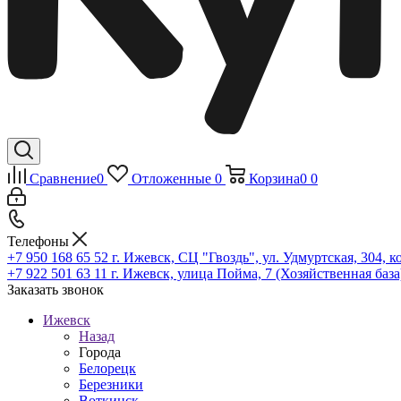
Сравнение
0
Отложенные
0
Корзина
0
0
Телефоны
+7 950 168 65 52
г. Ижевск, СЦ "Гвоздь", ул. Удмуртская, 304, к
+7 922 501 63 11
г. Ижевск, улица Пойма, 7 (Хозяйственная база
Заказать звонок
Ижевск
Назад
Города
Белорецк
Березники
Воткинск