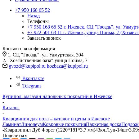
+7 950 168 65 52
Назад
Телефоны
+7 950 168 65 52
г. Ижевск, СЦ "Гвоздь", ул. Удмурт
+7 922 501 63 11
г. Ижевск, улица Пойма, 7 (Хозяйст
Заказать звонок
Контактная информация
1. СЦ "Гвоздь", ул. Удмуртская, 304
2. "Хозяйственная база" улица Пойма, 7
gvozd@kupipol.ru
hozbaza@kupipol.ru
Вконтакте
Telegram
Купипол- магазин напольных покрытий в Ижевске
-
Каталог
-
Кварцвинил для пола – каталог и цены в Ижевске
Ламинат
Линолеум
Ковровые покрытия
Паркетная доска
Подлож
-
Кварцвинил Дуб Форст (1220*181*3,7 мм)43кл./1уп-14шт/3,09
Поделиться