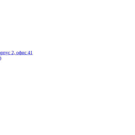
орпус 2, офис 41
)