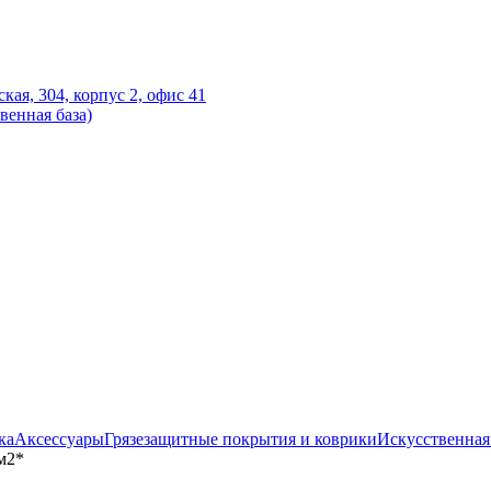
ская, 304, корпус 2, офис 41
венная база)
ка
Аксессуары
Грязезащитные покрытия и коврики
Искусственная
м2*