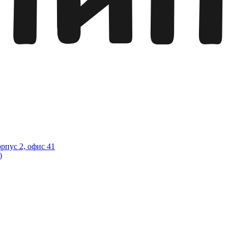
орпус 2, офис 41
)