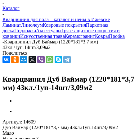
-
Каталог
-
Кварцвинил для пола – каталог и цены в Ижевске
Ламинат
Линолеум
Ковровые покрытия
Паркетная
доска
Подложка
Аксессуары
Грязезащитные покрытия и
коврики
Искусственная трава
Керамогранит
Ковры
Пробка
-
Кварцвинил Дуб Ваймар (1220*181*3,7 мм)
43кл./1уп-14шт/3,09м2
Поделиться
Кварцвинил Дуб Ваймар (1220*181*3,7
мм) 43кл./1уп-14шт/3,09м2
Артикул:
14609
Дуб Ваймар (1220*181*3,7 мм) 43кл./1уп-14шт/3,09м2
Мало
Нашли дешевле?