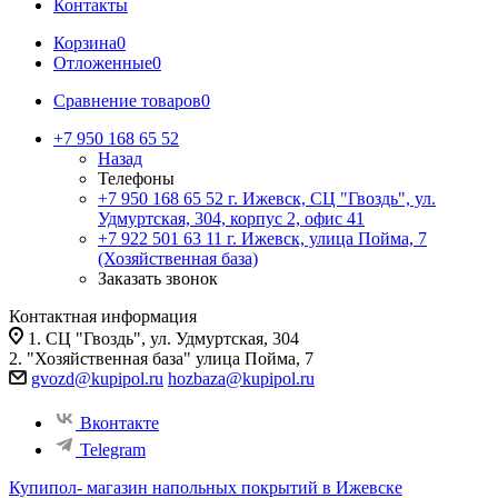
Контакты
Корзина
0
Отложенные
0
Сравнение товаров
0
+7 950 168 65 52
Назад
Телефоны
+7 950 168 65 52
г. Ижевск, СЦ "Гвоздь", ул.
Удмуртская, 304, корпус 2, офис 41
+7 922 501 63 11
г. Ижевск, улица Пойма, 7
(Хозяйственная база)
Заказать звонок
Контактная информация
1. СЦ "Гвоздь", ул. Удмуртская, 304
2. "Хозяйственная база" улица Пойма, 7
gvozd@kupipol.ru
hozbaza@kupipol.ru
Вконтакте
Telegram
Купипол- магазин напольных покрытий в Ижевске