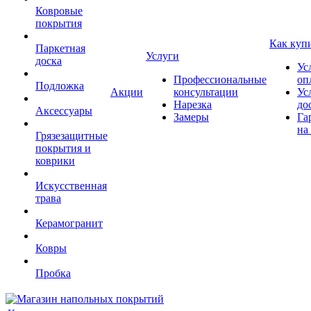
Ковровые
покрытия
Как куп
Паркетная
Услуги
доска
Ус
Профессиональные
оп
Подложка
Акции
консультации
Ус
Нарезка
до
Аксессуары
Замеры
Га
на
Грязезащитные
покрытия и
коврики
Искусственная
трава
Керамогранит
Ковры
Пробка