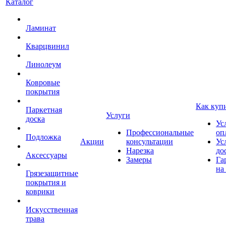
Каталог
Ламинат
Кварцвинил
Линолеум
Ковровые
покрытия
Как куп
Паркетная
Услуги
доска
Ус
Профессиональные
оп
Подложка
Акции
консультации
Ус
Нарезка
до
Аксессуары
Замеры
Га
на
Грязезащитные
покрытия и
коврики
Искусственная
трава