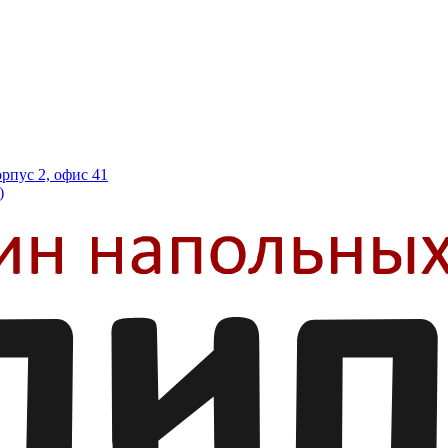
орпус 2, офис 41
)