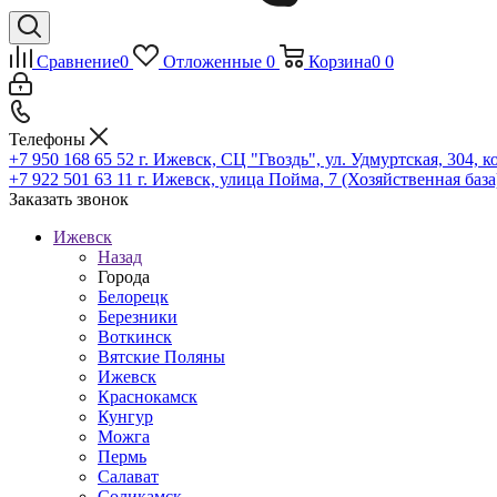
Сравнение
0
Отложенные
0
Корзина
0
0
Телефоны
+7 950 168 65 52
г. Ижевск, СЦ "Гвоздь", ул. Удмуртская, 304, к
+7 922 501 63 11
г. Ижевск, улица Пойма, 7 (Хозяйственная база
Заказать звонок
Ижевск
Назад
Города
Белорецк
Березники
Воткинск
Вятские Поляны
Ижевск
Краснокамск
Кунгур
Можга
Пермь
Салават
Соликамск