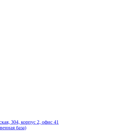
ская, 304, корпус 2, офис 41
венная база)