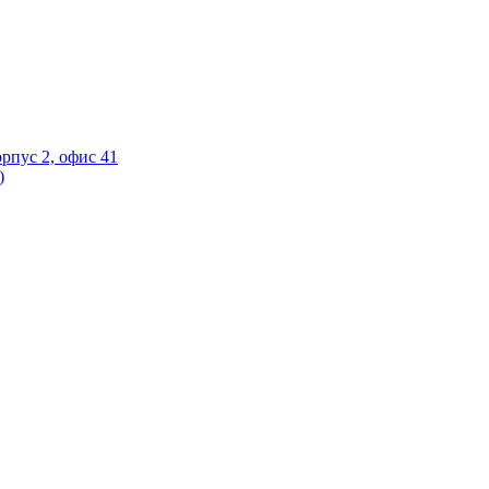
орпус 2, офис 41
)