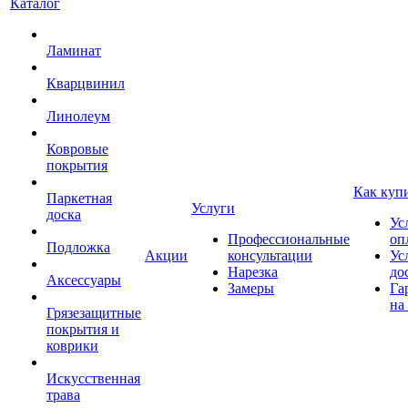
Каталог
Ламинат
Кварцвинил
Линолеум
Ковровые
покрытия
Как куп
Паркетная
Услуги
доска
Ус
Профессиональные
оп
Подложка
Акции
консультации
Ус
Нарезка
до
Аксессуары
Замеры
Га
на
Грязезащитные
покрытия и
коврики
Искусственная
трава