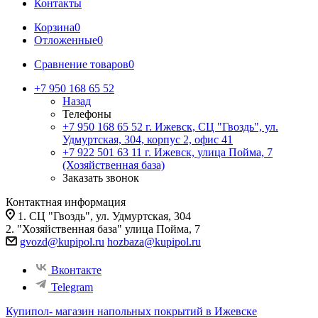
Контакты
Корзина
0
Отложенные
0
Сравнение товаров
0
+7 950 168 65 52
Назад
Телефоны
+7 950 168 65 52
г. Ижевск, СЦ "Гвоздь", ул.
Удмуртская, 304, корпус 2, офис 41
+7 922 501 63 11
г. Ижевск, улица Пойма, 7
(Хозяйственная база)
Заказать звонок
Контактная информация
1. СЦ "Гвоздь", ул. Удмуртская, 304
2. "Хозяйственная база" улица Пойма, 7
gvozd@kupipol.ru
hozbaza@kupipol.ru
Вконтакте
Telegram
Купипол- магазин напольных покрытий в Ижевске