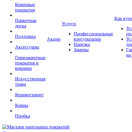
Ковровые
покрытия
Как куп
Паркетная
Услуги
доска
Ус
Профессиональные
оп
Подложка
Акции
консультации
Ус
Нарезка
до
Аксессуары
Замеры
Га
на
Грязезащитные
покрытия и
коврики
Искусственная
трава
Керамогранит
Ковры
Пробка