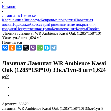
-
Каталог
-
Ламинат в Ижевске
Кварцвинил
Линолеум
Ковровые покрытия
Паркетная
доска
Подложка
Аксессуары
Грязезащитные покрытия и
коврики
Искусственная трава
Керамогранит
Ковры
Пробка
-
Ламинат Ламинат WR Ambience Kasai Oak (1285*158*10)
33кл/1уп-8 шт/1,624 м2
Поделиться
Ламинат Ламинат WR Ambience Kasai
Oak (1285*158*10) 33кл/1уп-8 шт/1,624
м2
Артикул:
53679
Ламинат WR Ambience Kasai Oak (1285*158*10) 33кл/1уп-8