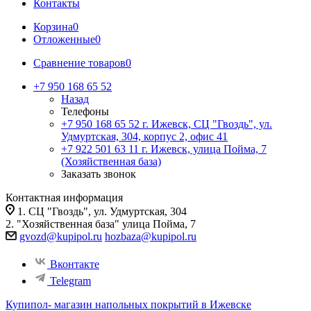
Контакты
Корзина
0
Отложенные
0
Сравнение товаров
0
+7 950 168 65 52
Назад
Телефоны
+7 950 168 65 52
г. Ижевск, СЦ "Гвоздь", ул.
Удмуртская, 304, корпус 2, офис 41
+7 922 501 63 11
г. Ижевск, улица Пойма, 7
(Хозяйственная база)
Заказать звонок
Контактная информация
1. СЦ "Гвоздь", ул. Удмуртская, 304
2. "Хозяйственная база" улица Пойма, 7
gvozd@kupipol.ru
hozbaza@kupipol.ru
Вконтакте
Telegram
Купипол- магазин напольных покрытий в Ижевске