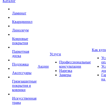
Каталог
Ламинат
Кварцвинил
Линолеум
Ковровые
покрытия
Как куп
Паркетная
Услуги
доска
Ус
Профессиональные
оп
Подложка
Акции
консультации
Ус
Нарезка
до
Аксессуары
Замеры
Га
на
Грязезащитные
покрытия и
коврики
Искусственная
трава