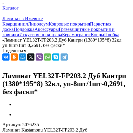
-
Каталог
-
Ламинат в Ижевске
Кварцвинил
Линолеум
Ковровые покрытия
Паркетная
доска
Подложка
Аксессуары
Грязезащитные покрытия и
коврики
Искусственная трава
Керамогранит
Ковры
Пробка
-
Ламинат YEL32T-FP203.2 Дуб Кантри (1380*195*8) 32кл,
уп-8шт/1шт-0,2691, без фаски*
Поделиться
Ламинат YEL32T-FP203.2 Дуб Кантри
(1380*195*8) 32кл, уп-8шт/1шт-0,2691,
без фаски*
Артикул:
5076235
Ламинат Kastamonu YEL32T-FP203.2 Дуб