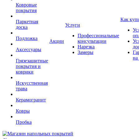
Ковровые
покрытия
Как куп
Паркетная
Услуги
доска
Ус
Профессиональные
оп
Подложка
Акции
консультации
Ус
Нарезка
до
Аксессуары
Замеры
Га
на
Грязезащитные
покрытия и
коврики
Искусственная
трава
Керамогранит
Ковры
Пробка