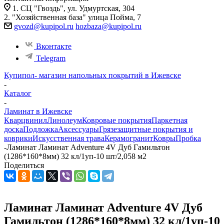
1. СЦ "Гвоздь", ул. Удмуртская, 304
2. "Хозяйственная база" улица Пойма, 7
gvozd@kupipol.ru
hozbaza@kupipol.ru
Вконтакте
Telegram
Купипол- магазин напольных покрытий в Ижевске
-
Каталог
-
Ламинат в Ижевске
Кварцвинил
Линолеум
Ковровые покрытия
Паркетная
доска
Подложка
Аксессуары
Грязезащитные покрытия и
коврики
Искусственная трава
Керамогранит
Ковры
Пробка
-
Ламинат Ламинат Adventure 4V Дуб Гамильтон
(1286*160*8мм) 32 кл/1уп-10 шт/2,058 м2
Поделиться
Ламинат Ламинат Adventure 4V Дуб
Гамильтон (1286*160*8мм) 32 кл/1уп-10