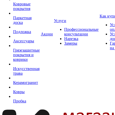
Ковровые
покрытия
Как куп
Паркетная
Услуги
доска
Ус
Профессиональные
оп
Подложка
Акции
консультации
Ус
Нарезка
до
Аксессуары
Замеры
Га
на
Грязезащитные
покрытия и
коврики
Искусственная
трава
Керамогранит
Ковры
Пробка