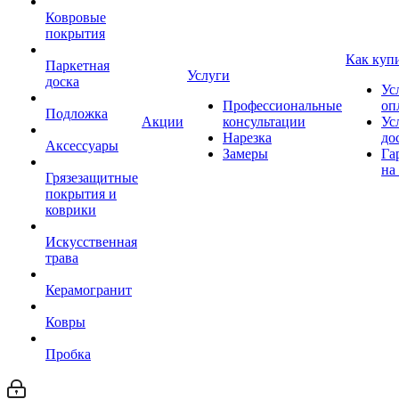
Ковровые
покрытия
Как куп
Паркетная
Услуги
доска
Ус
Профессиональные
оп
Подложка
Акции
консультации
Ус
Нарезка
до
Аксессуары
Замеры
Га
на
Грязезащитные
покрытия и
коврики
Искусственная
трава
Керамогранит
Ковры
Пробка