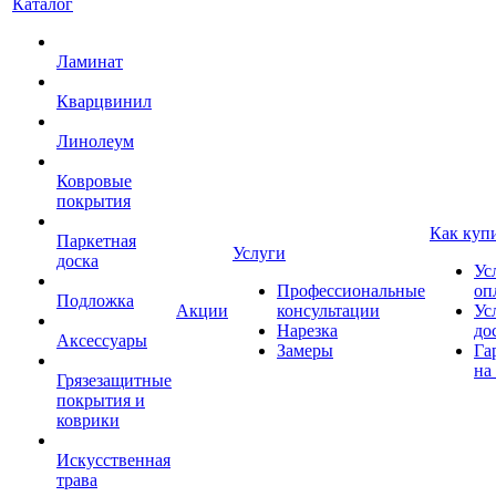
Каталог
Ламинат
Кварцвинил
Линолеум
Ковровые
покрытия
Как куп
Паркетная
Услуги
доска
Ус
Профессиональные
оп
Подложка
Акции
консультации
Ус
Нарезка
до
Аксессуары
Замеры
Га
на
Грязезащитные
покрытия и
коврики
Искусственная
трава