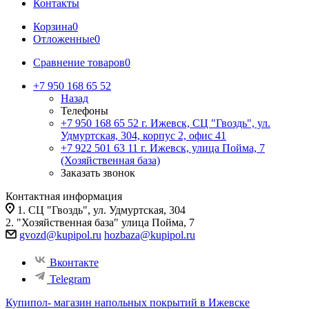
Контакты
Корзина
0
Отложенные
0
Сравнение товаров
0
+7 950 168 65 52
Назад
Телефоны
+7 950 168 65 52
г. Ижевск, СЦ "Гвоздь", ул.
Удмуртская, 304, корпус 2, офис 41
+7 922 501 63 11
г. Ижевск, улица Пойма, 7
(Хозяйственная база)
Заказать звонок
Контактная информация
1. СЦ "Гвоздь", ул. Удмуртская, 304
2. "Хозяйственная база" улица Пойма, 7
gvozd@kupipol.ru
hozbaza@kupipol.ru
Вконтакте
Telegram
Купипол- магазин напольных покрытий в Ижевске