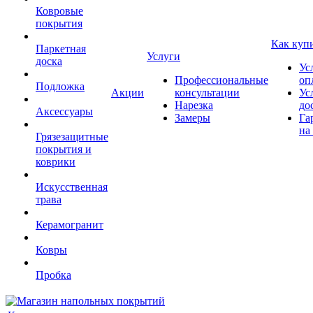
Ковровые
покрытия
Как куп
Паркетная
Услуги
доска
Ус
Профессиональные
оп
Подложка
Акции
консультации
Ус
Нарезка
до
Аксессуары
Замеры
Га
на
Грязезащитные
покрытия и
коврики
Искусственная
трава
Керамогранит
Ковры
Пробка