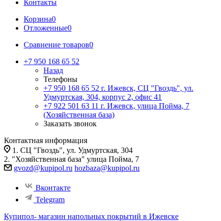
Контакты
Корзина
0
Отложенные
0
Сравнение товаров
0
+7 950 168 65 52
Назад
Телефоны
+7 950 168 65 52
г. Ижевск, СЦ "Гвоздь", ул.
Удмуртская, 304, корпус 2, офис 41
+7 922 501 63 11
г. Ижевск, улица Пойма, 7
(Хозяйственная база)
Заказать звонок
Контактная информация
1. СЦ "Гвоздь", ул. Удмуртская, 304
2. "Хозяйственная база" улица Пойма, 7
gvozd@kupipol.ru
hozbaza@kupipol.ru
Вконтакте
Telegram
Купипол- магазин напольных покрытий в Ижевске