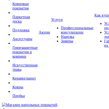
Ковровые
покрытия
Как куп
Паркетная
Услуги
доска
Ус
Профессиональные
оп
Подложка
Акции
консультации
Ус
Нарезка
до
Аксессуары
Замеры
Га
на
Грязезащитные
покрытия и
коврики
Искусственная
трава
Керамогранит
Ковры
Пробка