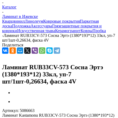
-
Каталог
-
Ламинат в Ижевске
Кварцвинил
Линолеум
Ковровые покрытия
Паркетная
доска
Подложка
Аксессуары
Грязезащитные покрытия и
коврики
Искусственная трава
Керамогранит
Ковры
Пробка
-
Ламинат RUB33CV-573 Сосна Эртэ (1380*193*12) 33кл, уп-7
шт/1шт-0,26634, фаска 4V
Поделиться
Ламинат RUB33CV-573 Сосна Эртэ
(1380*193*12) 33кл, уп-7
шт/1шт-0,26634, фаска 4V
Артикул:
5086663
Ламинат Kastamonu RUB33CV-573 Сосна Эртэ (1380*193*12)