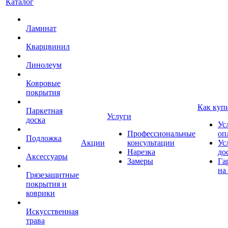
Каталог
Ламинат
Кварцвинил
Линолеум
Ковровые
покрытия
Как куп
Паркетная
Услуги
доска
Ус
Профессиональные
оп
Подложка
Акции
консультации
Ус
Нарезка
до
Аксессуары
Замеры
Га
на
Грязезащитные
покрытия и
коврики
Искусственная
трава