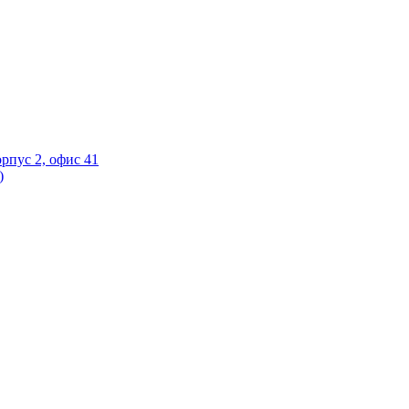
орпус 2, офис 41
)