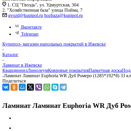
1. СЦ "Гвоздь", ул. Удмуртская, 304
2. "Хозяйственная база" улица Пойма, 7
gvozd@kupipol.ru
hozbaza@kupipol.ru
Вконтакте
Telegram
Купипол- магазин напольных покрытий в Ижевске
-
Каталог
-
Ламинат в Ижевске
Кварцвинил
Линолеум
Ковровые покрытия
Паркетная доска
Под
-
Ламинат Ламинат Euphoria WR Дуб Ромеро (1285*192*8) 33 кл/
Поделиться
Ламинат Ламинат Euphoria WR Дуб Ромер