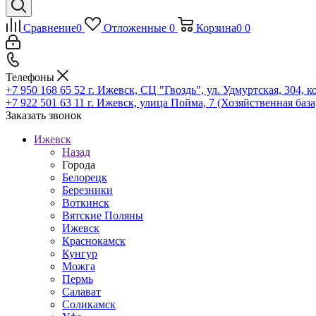
Сравнение
0
Отложенные
0
Корзина
0
0
Телефоны
+7 950 168 65 52
г. Ижевск, СЦ "Гвоздь", ул. Удмуртская, 304, к
+7 922 501 63 11
г. Ижевск, улица Пойма, 7 (Хозяйственная база
Заказать звонок
Ижевск
Назад
Города
Белорецк
Березники
Воткинск
Вятские Поляны
Ижевск
Краснокамск
Кунгур
Можга
Пермь
Салават
Соликамск