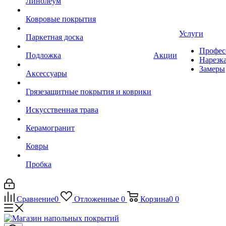
Линолеум
Ковровые покрытия
Услуги
Паркетная доска
Профес
Подложка
Акции
Нарезк
Замеры
Аксессуары
Грязезащитные покрытия и коврики
Искусственная трава
Керамогранит
Ковры
Пробка
Сравнение
0
Отложенные
0
Корзина
0
0