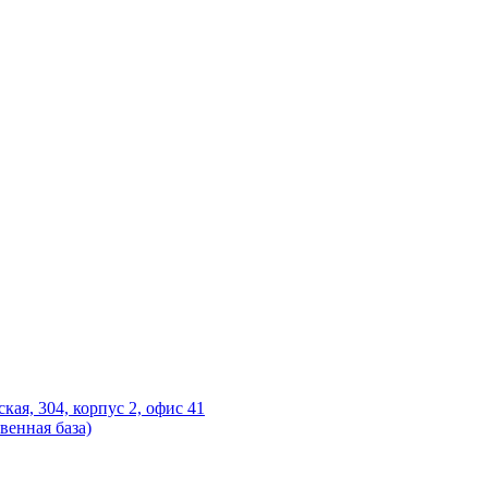
ская, 304, корпус 2, офис 41
венная база)