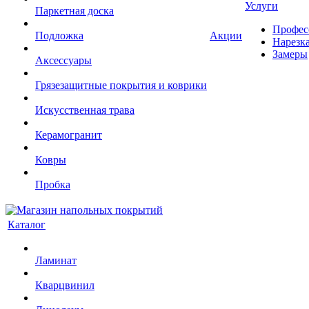
Услуги
Паркетная доска
Профес
Подложка
Акции
Нарезк
Замеры
Аксессуары
Грязезащитные покрытия и коврики
Искусственная трава
Керамогранит
Ковры
Пробка
Каталог
Ламинат
Кварцвинил