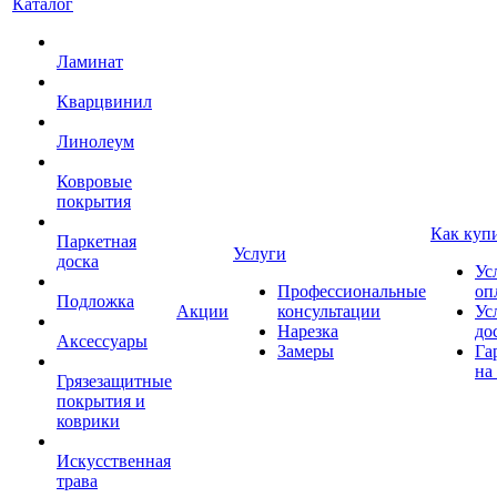
Каталог
Ламинат
Кварцвинил
Линолеум
Ковровые
покрытия
Как куп
Паркетная
Услуги
доска
Ус
Профессиональные
оп
Подложка
Акции
консультации
Ус
Нарезка
до
Аксессуары
Замеры
Га
на
Грязезащитные
покрытия и
коврики
Искусственная
трава