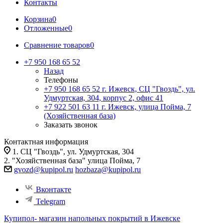
Контакты
Корзина
0
Отложенные
0
Сравнение товаров
0
+7 950 168 65 52
Назад
Телефоны
+7 950 168 65 52
г. Ижевск, СЦ "Гвоздь", ул.
Удмуртская, 304, корпус 2, офис 41
+7 922 501 63 11
г. Ижевск, улица Пойма, 7
(Хозяйственная база)
Заказать звонок
Контактная информация
1. СЦ "Гвоздь", ул. Удмуртская, 304
2. "Хозяйственная база" улица Пойма, 7
gvozd@kupipol.ru
hozbaza@kupipol.ru
Вконтакте
Telegram
Купипол- магазин напольных покрытий в Ижевске