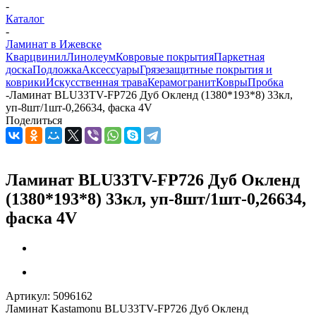
-
Каталог
-
Ламинат в Ижевске
Кварцвинил
Линолеум
Ковровые покрытия
Паркетная
доска
Подложка
Аксессуары
Грязезащитные покрытия и
коврики
Искусственная трава
Керамогранит
Ковры
Пробка
-
Ламинат BLU33TV-FP726 Дуб Окленд (1380*193*8) 33кл,
уп-8шт/1шт-0,26634, фаска 4V
Поделиться
Ламинат BLU33TV-FP726 Дуб Окленд
(1380*193*8) 33кл, уп-8шт/1шт-0,26634,
фаска 4V
Артикул:
5096162
Ламинат Kastamonu BLU33TV-FP726 Дуб Окленд