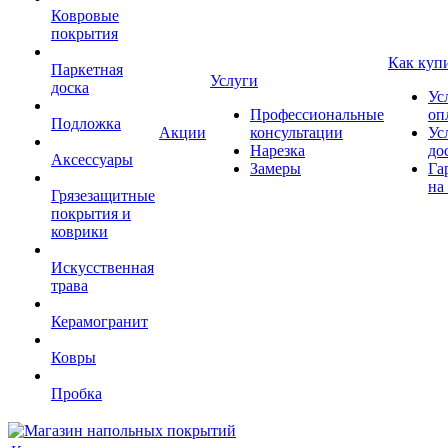
Ковровые
покрытия
Как куп
Паркетная
Услуги
доска
Ус
Профессиональные
оп
Подложка
Акции
консультации
Ус
Нарезка
до
Аксессуары
Замеры
Га
на
Грязезащитные
покрытия и
коврики
Искусственная
трава
Керамогранит
Ковры
Пробка