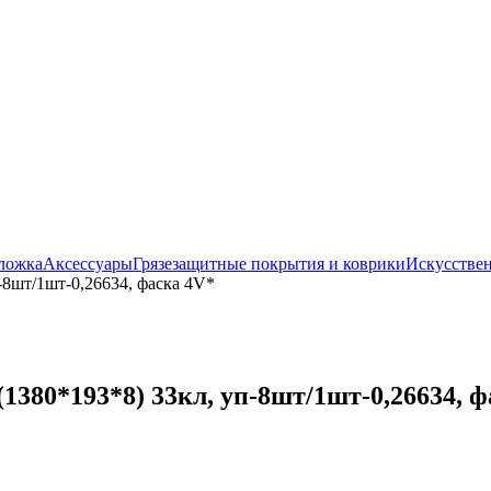
ложка
Аксессуары
Грязезащитные покрытия и коврики
Искусствен
8шт/1шт-0,26634, фаска 4V*
380*193*8) 33кл, уп-8шт/1шт-0,26634, ф