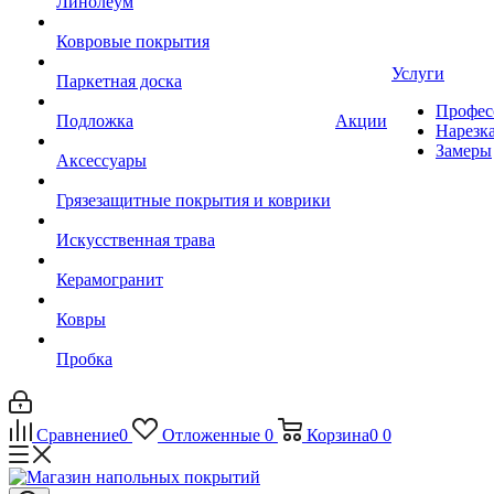
Линолеум
Ковровые покрытия
Услуги
Паркетная доска
Профес
Подложка
Акции
Нарезк
Замеры
Аксессуары
Грязезащитные покрытия и коврики
Искусственная трава
Керамогранит
Ковры
Пробка
Сравнение
0
Отложенные
0
Корзина
0
0