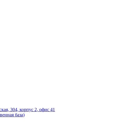
ская, 304, корпус 2, офис 41
венная база)