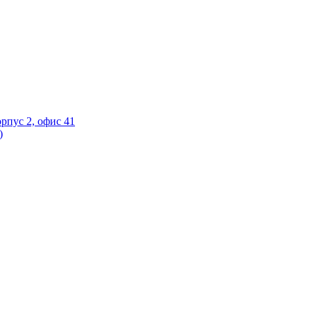
орпус 2, офис 41
)