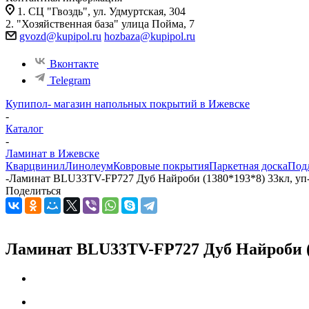
1. СЦ "Гвоздь", ул. Удмуртская, 304
2. "Хозяйственная база" улица Пойма, 7
gvozd@kupipol.ru
hozbaza@kupipol.ru
Вконтакте
Telegram
Купипол- магазин напольных покрытий в Ижевске
-
Каталог
-
Ламинат в Ижевске
Кварцвинил
Линолеум
Ковровые покрытия
Паркетная доска
Под
-
Ламинат BLU33TV-FP727 Дуб Найроби (1380*193*8) 33кл, уп-
Поделиться
Ламинат BLU33TV-FP727 Дуб Найроби (1