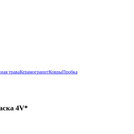
ная трава
Керамогранит
Ковры
Пробка
аска 4V*