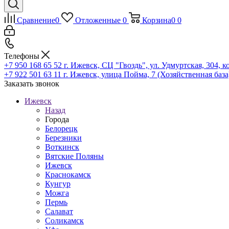
Сравнение
0
Отложенные
0
Корзина
0
0
Телефоны
+7 950 168 65 52
г. Ижевск, СЦ "Гвоздь", ул. Удмуртская, 304, к
+7 922 501 63 11
г. Ижевск, улица Пойма, 7 (Хозяйственная база
Заказать звонок
Ижевск
Назад
Города
Белорецк
Березники
Воткинск
Вятские Поляны
Ижевск
Краснокамск
Кунгур
Можга
Пермь
Салават
Соликамск