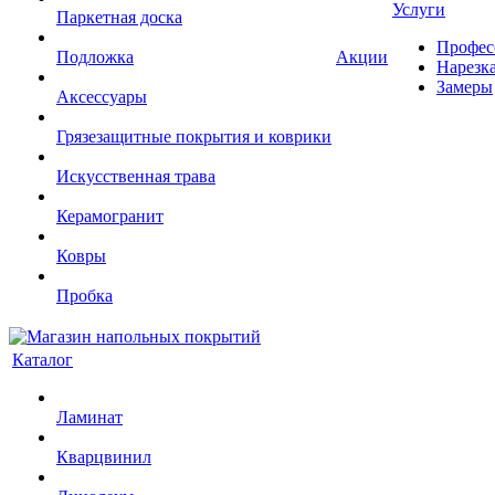
Услуги
Паркетная доска
Профес
Подложка
Акции
Нарезк
Замеры
Аксессуары
Грязезащитные покрытия и коврики
Искусственная трава
Керамогранит
Ковры
Пробка
Каталог
Ламинат
Кварцвинил