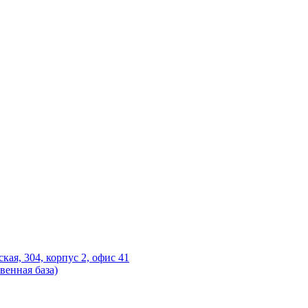
ская, 304, корпус 2, офис 41
венная база)