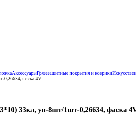
ложка
Аксессуары
Грязезащитные покрытия и коврики
Искусствен
т-0,26634, фаска 4V
*10) 33кл, уп-8шт/1шт-0,26634, фаска 4