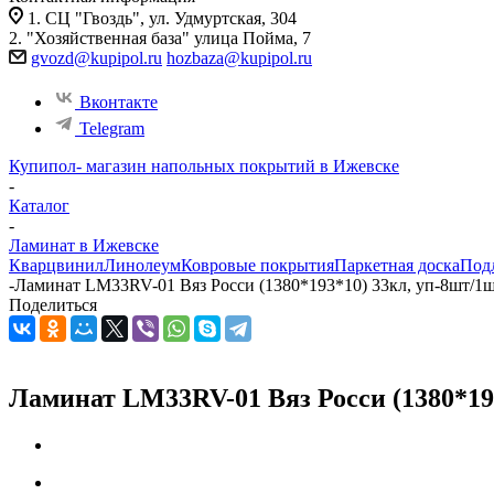
1. СЦ "Гвоздь", ул. Удмуртская, 304
2. "Хозяйственная база" улица Пойма, 7
gvozd@kupipol.ru
hozbaza@kupipol.ru
Вконтакте
Telegram
Купипол- магазин напольных покрытий в Ижевске
-
Каталог
-
Ламинат в Ижевске
Кварцвинил
Линолеум
Ковровые покрытия
Паркетная доска
Под
-
Ламинат LM33RV-01 Вяз Росси (1380*193*10) 33кл, уп-8шт/1ш
Поделиться
Ламинат LM33RV-01 Вяз Росси (1380*193