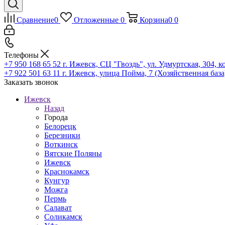
Сравнение
0
Отложенные
0
Корзина
0
0
Телефоны
+7 950 168 65 52
г. Ижевск, СЦ "Гвоздь", ул. Удмуртская, 304, к
+7 922 501 63 11
г. Ижевск, улица Пойма, 7 (Хозяйственная база
Заказать звонок
Ижевск
Назад
Города
Белорецк
Березники
Воткинск
Вятские Поляны
Ижевск
Краснокамск
Кунгур
Можга
Пермь
Салават
Соликамск