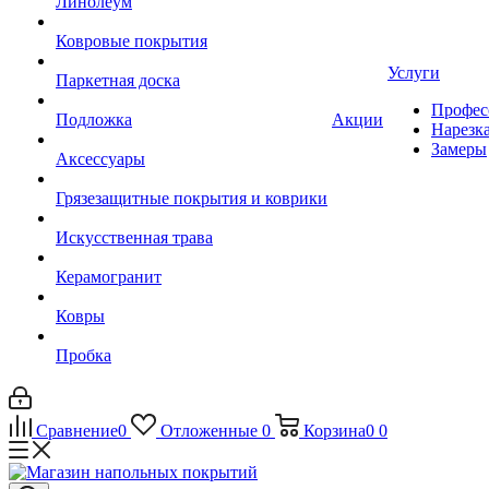
Линолеум
Ковровые покрытия
Услуги
Паркетная доска
Профес
Подложка
Акции
Нарезк
Замеры
Аксессуары
Грязезащитные покрытия и коврики
Искусственная трава
Керамогранит
Ковры
Пробка
Сравнение
0
Отложенные
0
Корзина
0
0