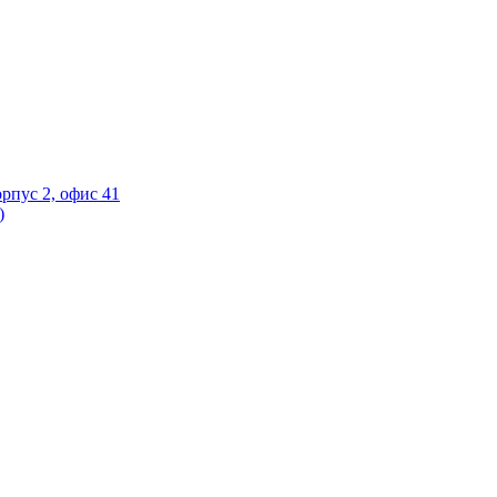
орпус 2, офис 41
)