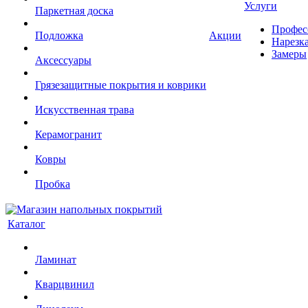
Услуги
Паркетная доска
Профес
Подложка
Акции
Нарезк
Замеры
Аксессуары
Грязезащитные покрытия и коврики
Искусственная трава
Керамогранит
Ковры
Пробка
Каталог
Ламинат
Кварцвинил