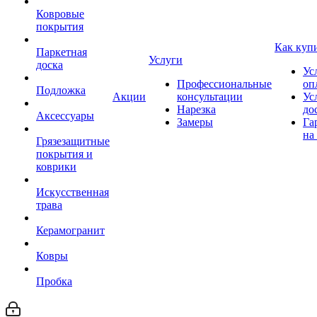
Ковровые
покрытия
Как куп
Паркетная
Услуги
доска
Ус
Профессиональные
оп
Подложка
Акции
консультации
Ус
Нарезка
до
Аксессуары
Замеры
Га
на
Грязезащитные
покрытия и
коврики
Искусственная
трава
Керамогранит
Ковры
Пробка