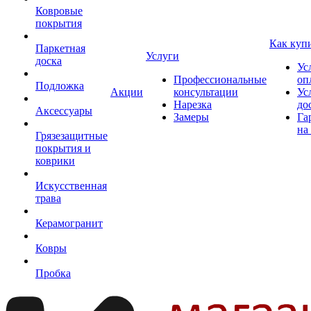
Ковровые
покрытия
Как куп
Паркетная
Услуги
доска
Ус
Профессиональные
оп
Подложка
Акции
консультации
Ус
Нарезка
до
Аксессуары
Замеры
Га
на
Грязезащитные
покрытия и
коврики
Искусственная
трава
Керамогранит
Ковры
Пробка