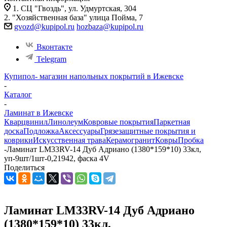
1. СЦ "Гвоздь", ул. Удмуртская, 304
2. "Хозяйственная база" улица Пойма, 7
gvozd@kupipol.ru
hozbaza@kupipol.ru
Вконтакте
Telegram
Купипол- магазин напольных покрытий в Ижевске
-
Каталог
-
Ламинат в Ижевске
Кварцвинил
Линолеум
Ковровые покрытия
Паркетная
доска
Подложка
Аксессуары
Грязезащитные покрытия и
коврики
Искусственная трава
Керамогранит
Ковры
Пробка
-
Ламинат LM33RV-14 Дуб Адриано (1380*159*10) 33кл,
уп-9шт/1шт-0,21942, фаска 4V
Поделиться
Ламинат LM33RV-14 Дуб Адриано
(1380*159*10) 33кл,