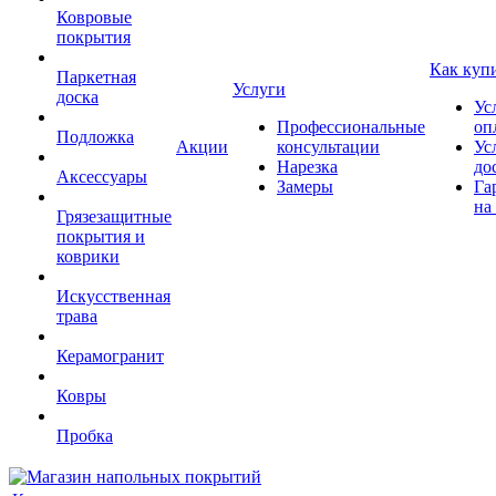
Ковровые
покрытия
Как куп
Паркетная
Услуги
доска
Ус
Профессиональные
оп
Подложка
Акции
консультации
Ус
Нарезка
до
Аксессуары
Замеры
Га
на
Грязезащитные
покрытия и
коврики
Искусственная
трава
Керамогранит
Ковры
Пробка