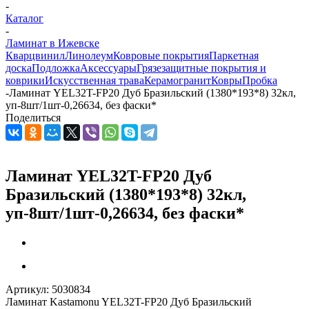
-
Каталог
-
Ламинат в Ижевске
Кварцвинил
Линолеум
Ковровые покрытия
Паркетная
доска
Подложка
Аксессуары
Грязезащитные покрытия и
коврики
Искусственная трава
Керамогранит
Ковры
Пробка
-
Ламинат YEL32T-FP20 Дуб Бразильский (1380*193*8) 32кл,
уп-8шт/1шт-0,26634, без фаски*
Поделиться
Ламинат YEL32T-FP20 Дуб
Бразильский (1380*193*8) 32кл,
уп-8шт/1шт-0,26634, без фаски*
Артикул:
5030834
Ламинат Kastamonu YEL32T-FP20 Дуб Бразильский