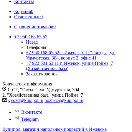
Контакты
Корзина
0
Отложенные
0
Сравнение товаров
0
+7 950 168 65 52
Назад
Телефоны
+7 950 168 65 52
г. Ижевск, СЦ "Гвоздь", ул.
Удмуртская, 304, корпус 2, офис 41
+7 922 501 63 11
г. Ижевск, улица Пойма, 7
(Хозяйственная база)
Заказать звонок
Контактная информация
1. СЦ "Гвоздь", ул. Удмуртская, 304
2. "Хозяйственная база" улица Пойма, 7
gvozd@kupipol.ru
hozbaza@kupipol.ru
Вконтакте
Telegram
Купипол- магазин напольных покрытий в Ижевске