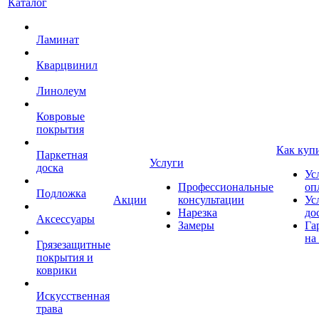
Каталог
Ламинат
Кварцвинил
Линолеум
Ковровые
покрытия
Как куп
Паркетная
Услуги
доска
Ус
Профессиональные
оп
Подложка
Акции
консультации
Ус
Нарезка
до
Аксессуары
Замеры
Га
на
Грязезащитные
покрытия и
коврики
Искусственная
трава