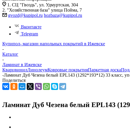
1. СЦ "Гвоздь", ул. Удмуртская, 304
2. "Хозяйственная база" улица Пойма, 7
gvozd@kupipol.ru
hozbaza@kupipol.ru
Вконтакте
Telegram
Купипол- магазин напольных покрытий в Ижевске
-
Каталог
-
Ламинат в Ижевске
Кварцвинил
Линолеум
Ковровые покрытия
Паркетная доска
Под
-
Ламинат Дуб Чезена белый EPL143 (1292*193*12) 33 класс, уп
Поделиться
Ламинат Дуб Чезена белый EPL143 (1292