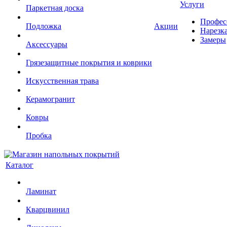
Услуги
Паркетная доска
Профес
Подложка
Акции
Нарезк
Замеры
Аксессуары
Грязезащитные покрытия и коврики
Искусственная трава
Керамогранит
Ковры
Пробка
Каталог
Ламинат
Кварцвинил