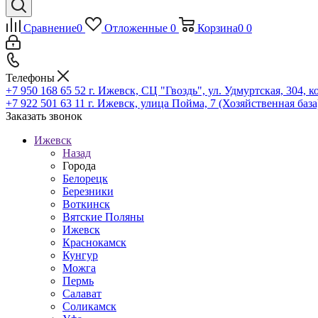
Сравнение
0
Отложенные
0
Корзина
0
0
Телефоны
+7 950 168 65 52
г. Ижевск, СЦ "Гвоздь", ул. Удмуртская, 304, к
+7 922 501 63 11
г. Ижевск, улица Пойма, 7 (Хозяйственная база
Заказать звонок
Ижевск
Назад
Города
Белорецк
Березники
Воткинск
Вятские Поляны
Ижевск
Краснокамск
Кунгур
Можга
Пермь
Салават
Соликамск