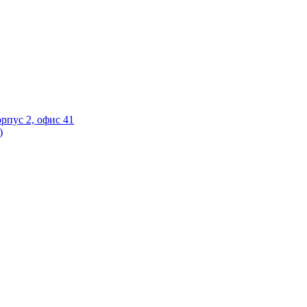
орпус 2, офис 41
)