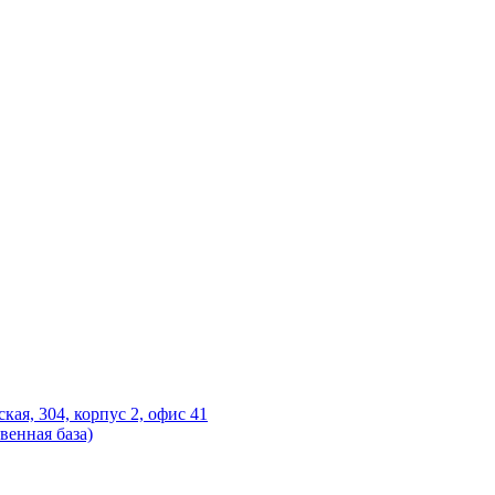
ская, 304, корпус 2, офис 41
венная база)