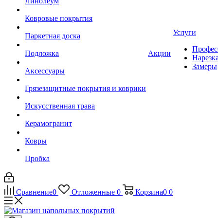
Линолеум
Ковровые покрытия
Услуги
Паркетная доска
Профес
Подложка
Акции
Нарезк
Замеры
Аксессуары
Грязезащитные покрытия и коврики
Искусственная трава
Керамогранит
Ковры
Пробка
Сравнение
0
Отложенные
0
Корзина
0
0