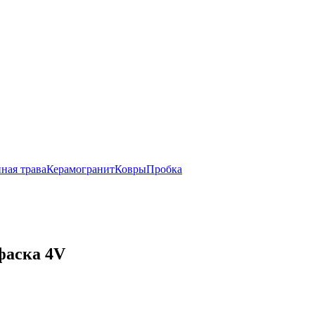
ная трава
Керамогранит
Ковры
Пробка
фаска 4V