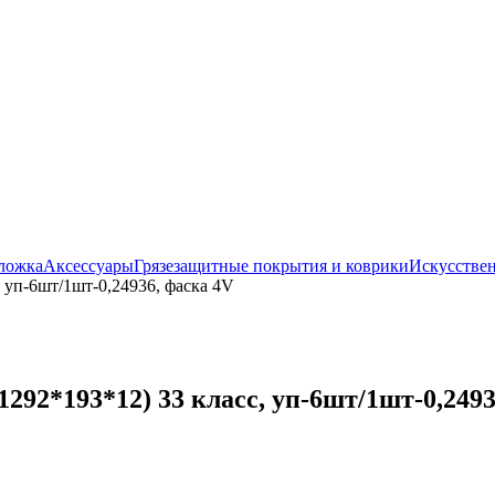
ложка
Аксессуары
Грязезащитные покрытия и коврики
Искусствен
 уп-6шт/1шт-0,24936, фаска 4V
92*193*12) 33 класс, уп-6шт/1шт-0,2493