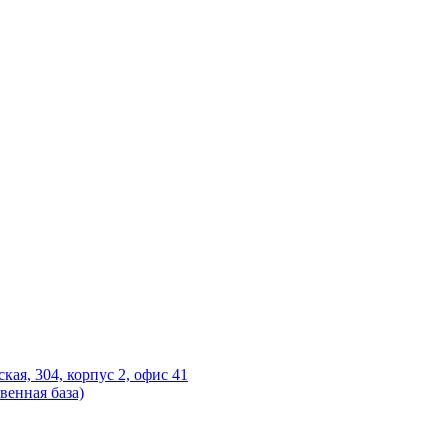
ская, 304, корпус 2, офис 41
венная база)