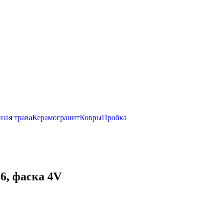
ная трава
Керамогранит
Ковры
Пробка
6, фаска 4V