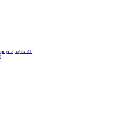
орпус 2, офис 41
)