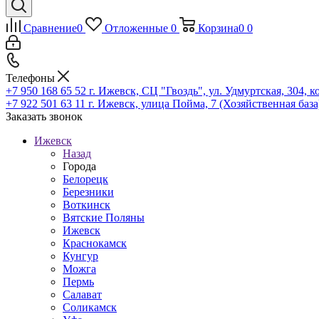
Сравнение
0
Отложенные
0
Корзина
0
0
Телефоны
+7 950 168 65 52
г. Ижевск, СЦ "Гвоздь", ул. Удмуртская, 304, к
+7 922 501 63 11
г. Ижевск, улица Пойма, 7 (Хозяйственная база
Заказать звонок
Ижевск
Назад
Города
Белорецк
Березники
Воткинск
Вятские Поляны
Ижевск
Краснокамск
Кунгур
Можга
Пермь
Салават
Соликамск