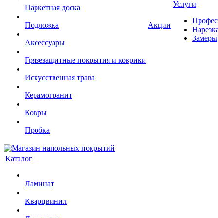
Услуги
Паркетная доска
Профес
Подложка
Акции
Нарезк
Замеры
Аксессуары
Грязезащитные покрытия и коврики
Искусственная трава
Керамогранит
Ковры
Пробка
Каталог
Ламинат
Кварцвинил