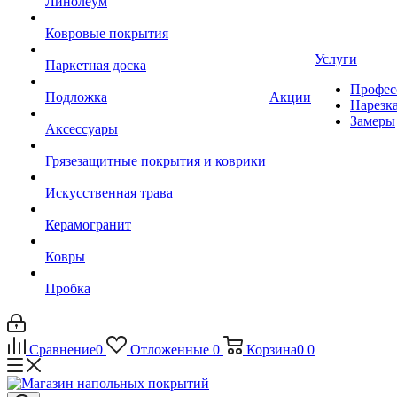
Линолеум
Ковровые покрытия
Услуги
Паркетная доска
Профес
Подложка
Акции
Нарезк
Замеры
Аксессуары
Грязезащитные покрытия и коврики
Искусственная трава
Керамогранит
Ковры
Пробка
Сравнение
0
Отложенные
0
Корзина
0
0