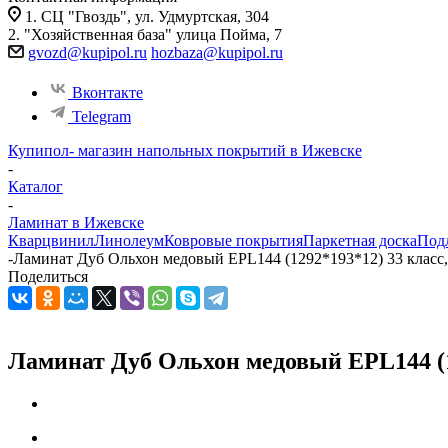
1. СЦ "Гвоздь", ул. Удмуртская, 304
2. "Хозяйственная база" улица Пойма, 7
gvozd@kupipol.ru
hozbaza@kupipol.ru
Вконтакте
Telegram
Купипол- магазин напольных покрытий в Ижевске
-
Каталог
-
Ламинат в Ижевске
Кварцвинил
Линолеум
Ковровые покрытия
Паркетная доска
Под
-
Ламинат Дуб Ольхон медовый EPL144 (1292*193*12) 33 класс,
Поделиться
Ламинат Дуб Ольхон медовый EPL144 (12