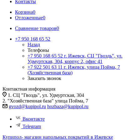
Контакты
Корзина
0
Отложенные
0
Сравнение товаров
0
+7 950 168 65 52
Назад
Телефоны
+7 950 168 65 52
г. Ижевск, СЦ "Гвоздь", ул.
Удмуртская, 304, корпус 2, офис 41
+7 922 501 63 11
г. Ижевск, улица Пойма, 7
(Хозяйственная база)
Заказать звонок
Контактная информация
1. СЦ "Гвоздь", ул. Удмуртская, 304
2. "Хозяйственная база" улица Пойма, 7
gvozd@kupipol.ru
hozbaza@kupipol.ru
Вконтакте
Telegram
Купипол- магазин напольных покрытий в Ижевске