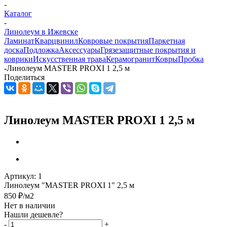
-
Каталог
-
Линолеум в Ижевске
Ламинат
Кварцвинил
Ковровые покрытия
Паркетная
доска
Подложка
Аксессуары
Грязезащитные покрытия и
коврики
Искусственная трава
Керамогранит
Ковры
Пробка
-
Линолеум MASTER PROXI 1 2,5 м
Поделиться
Линолеум MASTER PROXI 1 2,5 м
Артикул:
1
Линолеум "MASTER PROXI 1" 2,5 м
850
₽
/м2
Нет в наличии
Нашли дешевле?
-
+