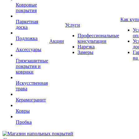
Ковровые
покрытия
Как куп
Паркетная
Услуги
доска
Ус
Профессиональные
оп
Подложка
Акции
консультации
Ус
Нарезка
до
Аксессуары
Замеры
Га
на
Грязезащитные
покрытия и
коврики
Искусственная
трава
Керамогранит
Ковры
Пробка