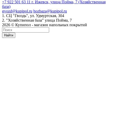
+7 922 501 63 11
г. Ижевск, улица Пойма, 7 (Хозяйственная
база)
gvozd@kupipol.ru
hozbaza@kupipol.ru
1. СЦ "Гвоздь", ул. Удмуртская, 304
2. "Хозяйственная база" улица Пойма, 7
2026 © Купипол - магазин напольных покрытий
Найти