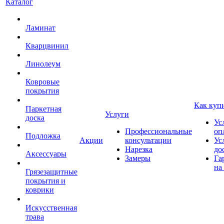
Каталог
Ламинат
Кварцвинил
Линолеум
Ковровые
покрытия
Как куп
Паркетная
Услуги
доска
Ус
Профессиональные
оп
Подложка
Акции
консультации
Ус
Нарезка
до
Аксессуары
Замеры
Га
на
Грязезащитные
покрытия и
коврики
Искусственная
трава