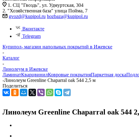
1. СЦ "Гвоздь", ул. Удмуртская, 304
2. "Хозяйственная база" улица Пойма, 7
gvozd@kupipol.ru
hozbaza@kupipol.ru
Вконтакте
Telegram
Купипол- магазин напольных покрытий в Ижевске
-
Каталог
-
Линолеум в Ижевске
Ламинат
Кварцвинил
Ковровые покрытия
Паркетная доска
Подл
-
Линолеум Greenline Chaparral oak 544 2,5 м
Поделиться
Линолеум Greenline Chaparral oak 544 2