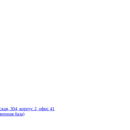
ская, 304, корпус 2, офис 41
венная база)