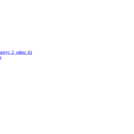
орпус 2, офис 41
)