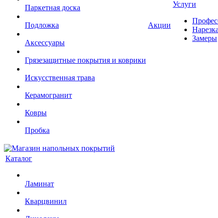
Услуги
Паркетная доска
Профес
Подложка
Акции
Нарезк
Замеры
Аксессуары
Грязезащитные покрытия и коврики
Искусственная трава
Керамогранит
Ковры
Пробка
Каталог
Ламинат
Кварцвинил