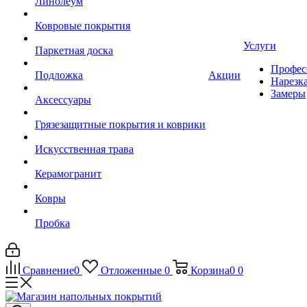
Линолеум
Ковровые покрытия
Услуги
Паркетная доска
Профес
Подложка
Акции
Нарезк
Замеры
Аксессуары
Грязезащитные покрытия и коврики
Искусственная трава
Керамогранит
Ковры
Пробка
Сравнение
0
Отложенные
0
Корзина
0
0