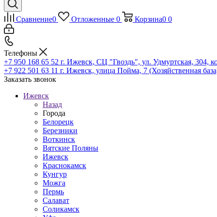
Сравнение
0
Отложенные
0
Корзина
0
0
Телефоны
+7 950 168 65 52
г. Ижевск, СЦ "Гвоздь", ул. Удмуртская, 304, к
+7 922 501 63 11
г. Ижевск, улица Пойма, 7 (Хозяйственная база
Заказать звонок
Ижевск
Назад
Города
Белорецк
Березники
Воткинск
Вятские Поляны
Ижевск
Краснокамск
Кунгур
Можга
Пермь
Салават
Соликамск