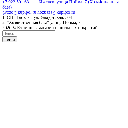
+7 922 501 63 11
г. Ижевск, улица Пойма, 7 (Хозяйственная
база)
gvozd@kupipol.ru
hozbaza@kupipol.ru
1. СЦ "Гвоздь", ул. Удмуртская, 304
2. "Хозяйственная база" улица Пойма, 7
2026 © Купипол - магазин напольных покрытий
Найти