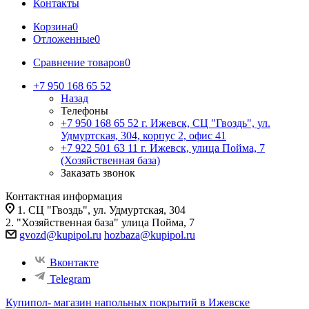
Контакты
Корзина
0
Отложенные
0
Сравнение товаров
0
+7 950 168 65 52
Назад
Телефоны
+7 950 168 65 52
г. Ижевск, СЦ "Гвоздь", ул.
Удмуртская, 304, корпус 2, офис 41
+7 922 501 63 11
г. Ижевск, улица Пойма, 7
(Хозяйственная база)
Заказать звонок
Контактная информация
1. СЦ "Гвоздь", ул. Удмуртская, 304
2. "Хозяйственная база" улица Пойма, 7
gvozd@kupipol.ru
hozbaza@kupipol.ru
Вконтакте
Telegram
Купипол- магазин напольных покрытий в Ижевске