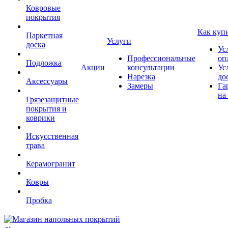
Ковровые
покрытия
Как куп
Паркетная
Услуги
доска
Ус
Профессиональные
оп
Подложка
Акции
консультации
Ус
Нарезка
до
Аксессуары
Замеры
Га
на
Грязезащитные
покрытия и
коврики
Искусственная
трава
Керамогранит
Ковры
Пробка