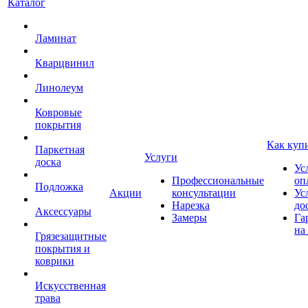
Каталог
Ламинат
Кварцвинил
Линолеум
Ковровые
покрытия
Как куп
Паркетная
Услуги
доска
Ус
Профессиональные
оп
Подложка
Акции
консультации
Ус
Нарезка
до
Аксессуары
Замеры
Га
на
Грязезащитные
покрытия и
коврики
Искусственная
трава