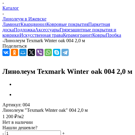
-
Каталог
-
Линолеум в Ижевске
Ламинат
Кварцвинил
Ковровые покрытия
Паркетная
доска
Подложка
Аксессуары
Грязезащитные покрытия и
коврики
Искусственная трава
Керамогранит
Ковры
Пробка
-
Линолеум Texmark Winter oak 004 2,0 м
Поделиться
Линолеум Texmark Winter oak 004 2,0 м
Артикул:
004
Линолеум "Texmark Winter oak" 004 2,0 м
1 200
₽
/м2
Нет в наличии
Нашли дешевле?
-
+