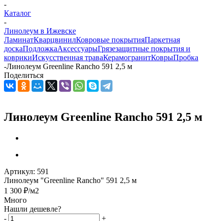
-
Каталог
-
Линолеум в Ижевске
Ламинат
Кварцвинил
Ковровые покрытия
Паркетная
доска
Подложка
Аксессуары
Грязезащитные покрытия и
коврики
Искусственная трава
Керамогранит
Ковры
Пробка
-
Линолеум Greenline Rancho 591 2,5 м
Поделиться
Линолеум Greenline Rancho 591 2,5 м
Артикул:
591
Линолеум "Greenline Rancho" 591 2,5 м
1 300
₽
/м2
Много
Нашли дешевле?
-
+