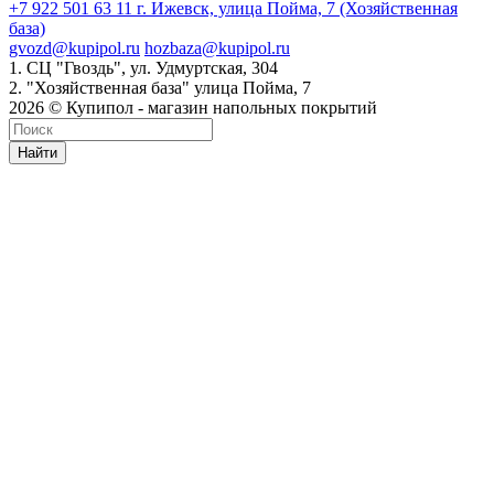
+7 922 501 63 11
г. Ижевск, улица Пойма, 7 (Хозяйственная
база)
gvozd@kupipol.ru
hozbaza@kupipol.ru
1. СЦ "Гвоздь", ул. Удмуртская, 304
2. "Хозяйственная база" улица Пойма, 7
2026 © Купипол - магазин напольных покрытий
Найти