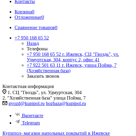
Контакты
Корзина
0
Отложенные
0
Сравнение товаров
0
+7 950 168 65 52
Назад
Телефоны
+7 950 168 65 52
г. Ижевск, СЦ "Гвоздь", ул.
Удмуртская, 304, корпус 2, офис 41
+7 922 501 63 11
г. Ижевск, улица Пойма, 7
(Хозяйственная база)
Заказать звонок
Контактная информация
1. СЦ "Гвоздь", ул. Удмуртская, 304
2. "Хозяйственная база" улица Пойма, 7
gvozd@kupipol.ru
hozbaza@kupipol.ru
Вконтакте
Telegram
Купипол- магазин напольных покрытий в Ижевске