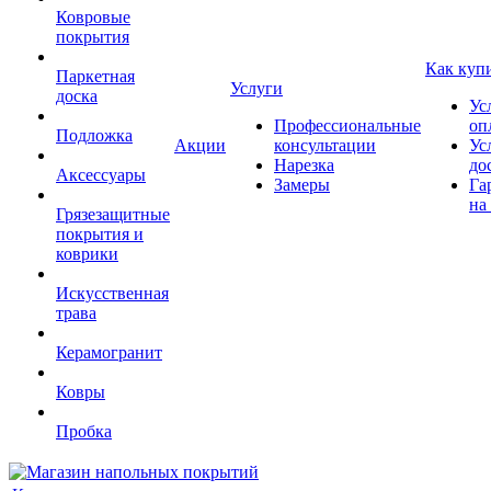
Ковровые
покрытия
Как куп
Паркетная
Услуги
доска
Ус
Профессиональные
оп
Подложка
Акции
консультации
Ус
Нарезка
до
Аксессуары
Замеры
Га
на
Грязезащитные
покрытия и
коврики
Искусственная
трава
Керамогранит
Ковры
Пробка