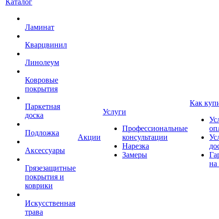
Каталог
Ламинат
Кварцвинил
Линолеум
Ковровые
покрытия
Как куп
Паркетная
Услуги
доска
Ус
Профессиональные
оп
Подложка
Акции
консультации
Ус
Нарезка
до
Аксессуары
Замеры
Га
на
Грязезащитные
покрытия и
коврики
Искусственная
трава